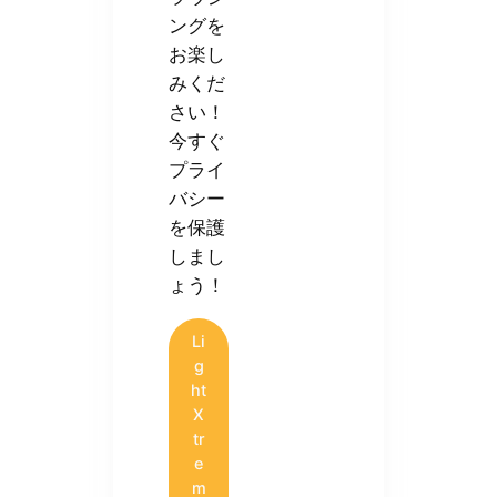
ングを
お楽し
みくだ
さい！
今すぐ
プライ
バシー
を保護
しまし
ょう！
Li
g
ht
X
tr
e
m