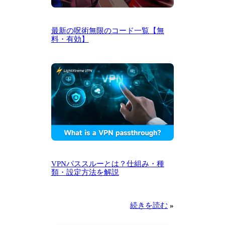
最新の呪術無限のコード一覧【無
料・有効】
VPNパススルーとは？仕組み・種
類・設定方法を解説
続きを読む
»