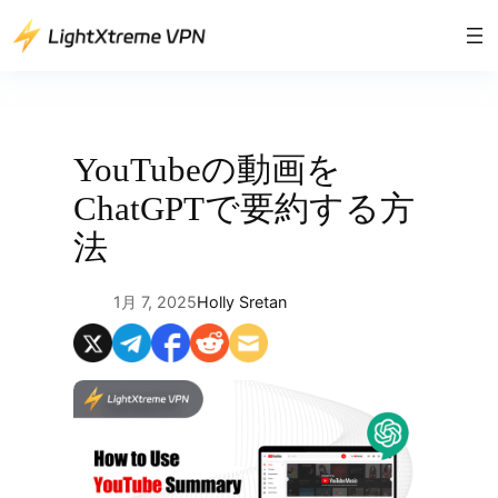
内
容
を
ス
キ
ッ
YouTubeの動画を
プ
ChatGPTで要約する方
法
1月 7, 2025
Holly Sretan