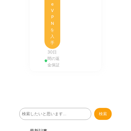
e
V
P
N
を
入
手
30日
間の返
金保証
検
検索
索
最新記事