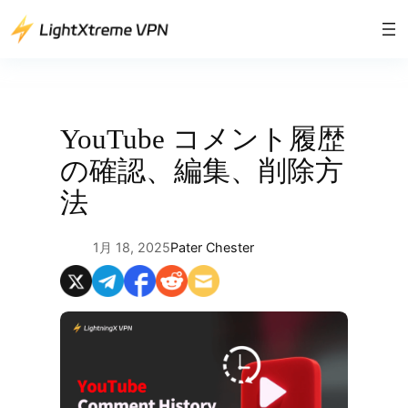
内
容
を
ス
キ
ッ
YouTube コメント履歴
プ
の確認、編集、削除方
法
1月 18, 2025
Pater Chester