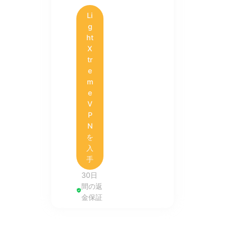
Li
g
ht
X
tr
e
m
e
V
P
N
を
入
手
30日
間の返
金保証