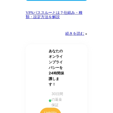
VPNパススルーとは？仕組み・種
類・設定方法を解説
続きを読む
»
あなたの
オンライ
ンプライ
バシーを
24時間保
護しま
す！
30日間
の返金
保証
LightXtr