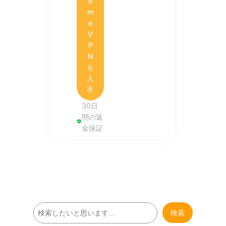
e
m
e
V
P
N
を
入
手
30日
間の返
金保証
検
検索
索