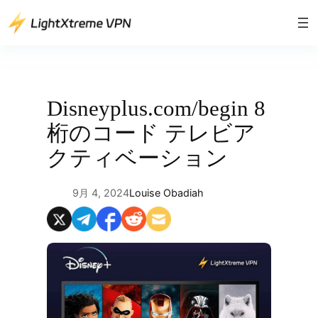
内
容
を
ス
キ
ッ
Disneyplus.com/begin 8
プ
桁のコード テレビア
クティベーション
9月 4, 2024
Louise Obadiah