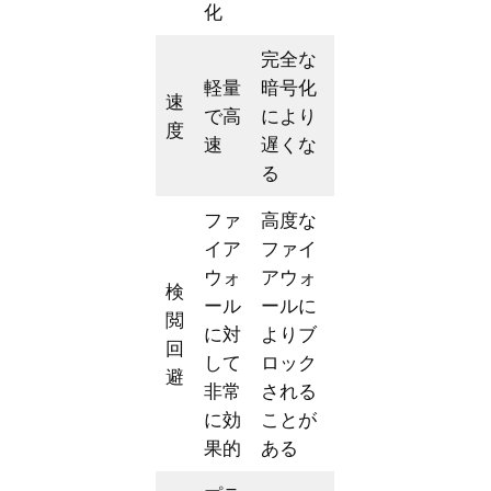
化
完全な
軽量
暗号化
速
で高
により
度
速
遅くな
る
ファ
高度な
イア
ファイ
ウォ
アウォ
検
ール
ールに
閲
に対
よりブ
回
して
ロック
避
非常
される
に効
ことが
果的
ある