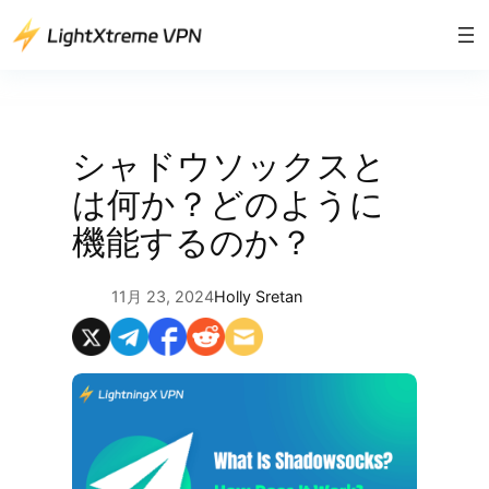
内
容
を
ス
キ
ッ
シャドウソックスと
プ
は何か？どのように
機能するのか？
11月 23, 2024
Holly Sretan