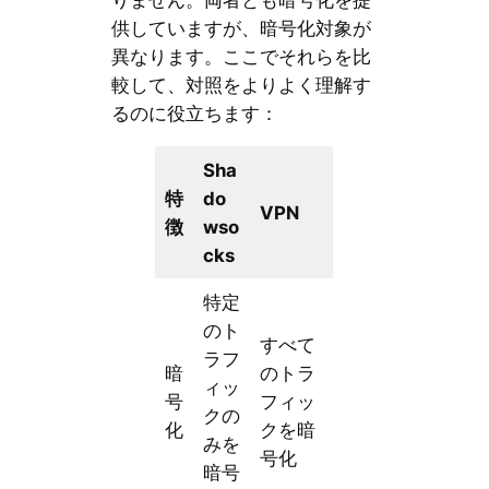
りません。両者とも暗号化を提
供していますが、暗号化対象が
異なります。ここでそれらを比
較して、対照をよりよく理解す
るのに役立ちます：
Sha
特
do
VPN
徴
wso
cks
特定
のト
すべて
ラフ
暗
のトラ
ィッ
号
フィッ
クの
化
クを暗
みを
号化
暗号