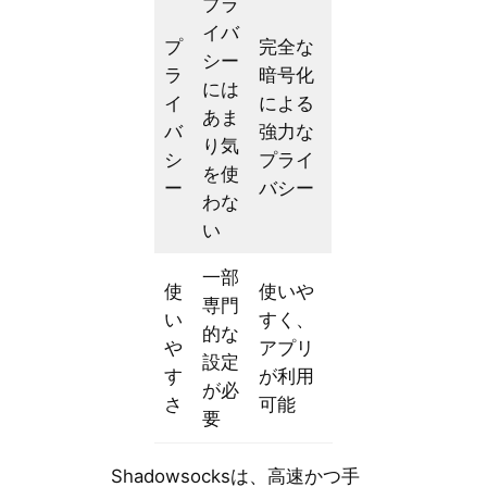
プラ
イバ
プ
完全な
シー
ラ
暗号化
には
イ
による
あま
バ
強力な
り気
シ
プライ
を使
ー
バシー
わな
い
一部
使
使いや
専門
い
すく、
的な
や
アプリ
設定
す
が利用
が必
さ
可能
要
Shadowsocksは、高速かつ手