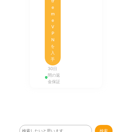
tr
e
m
e
V
P
N
を
入
手
30日
間の返
金保証
検
検索