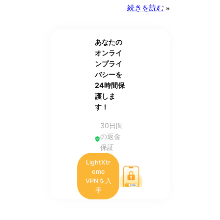
続きを読む
»
あなたの
オンライ
ンプライ
バシーを
24時間保
護しま
す！
30日間
の返金
保証
LightXtr
eme
VPNを入
手