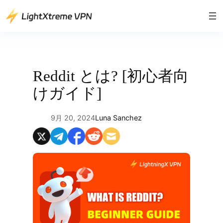
内
容
を
ス
キ
ッ
Reddit とは? [初心者向
プ
けガイド]
9月 20, 2024
Luna Sanchez