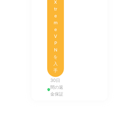
X
tr
e
m
e
V
P
N
を
入
手
30日
間の返
金保証