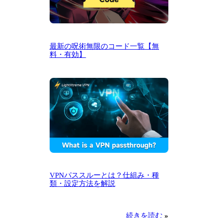
最新の呪術無限のコード一覧【無
料・有効】
VPNパススルーとは？仕組み・種
類・設定方法を解説
続きを読む
»