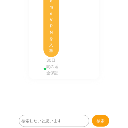
e
m
e
V
P
N
を
入
手
30日
間の返
金保証
検
検索
索