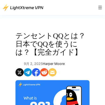
内
容
を
ス
キ
ッ
テンセントQQとは？
プ
日本でQQを使うに
は？【完全ガイド】
9月 2, 2025
Harper Moore