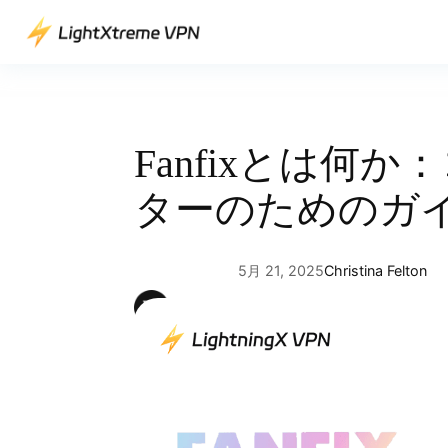
内
容
を
ス
キ
ッ
Fanfixとは何
プ
ターのためのガ
5月 21, 2025
Christina Felton