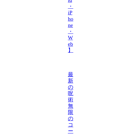
・
iP
ho
ne
・
W
eb
】
最
新
の
呪
術
無
限
の
コ
ー