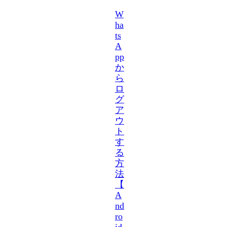
W
ha
ts
A
pp
か
ら
ロ
グ
ア
ウ
ト
す
る
方
法
【
A
nd
ro
id