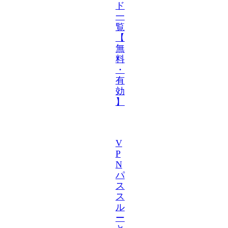
ド
一
覧
【
無
料
・
有
効
】
V
P
N
パ
ス
ス
ル
ー