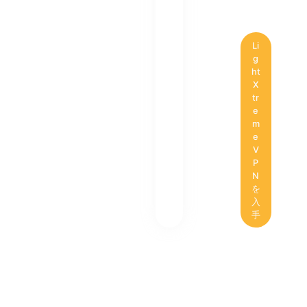
Li
g
ht
X
tr
e
m
e
V
P
N
を
入
手