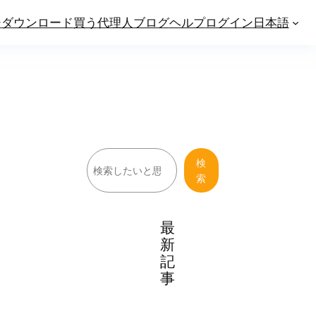
ジ
ダウンロード
買う
代理人
ブログ
ヘルプ
ログイン
日本語
検
検
索
索
最
新
記
事