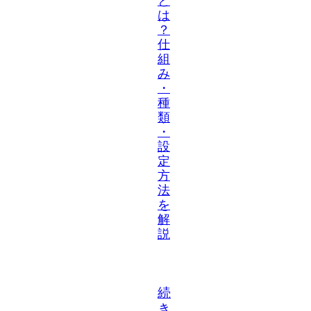
と
は
？
仕
組
み
・
種
類
・
設
定
方
法
を
解
説
続
き