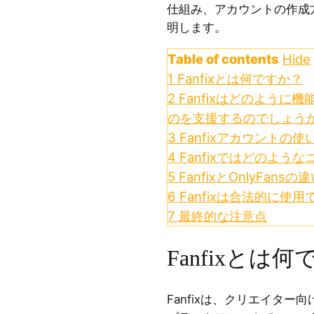
仕組み、アカウントの作成
明します。
Table of contents
Hide
1
Fanfixとは何ですか？
2
Fanfixはどのように
のを支援するのでしょう
3
Fanfixアカウントの使
4
Fanfixではどのよう
5
FanfixとOnlyFan
6
Fanfixは合法的に使
7
最終的な注意点
Fanfixとは
Fanfixは、クリエイタ