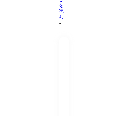
を
読
む
»