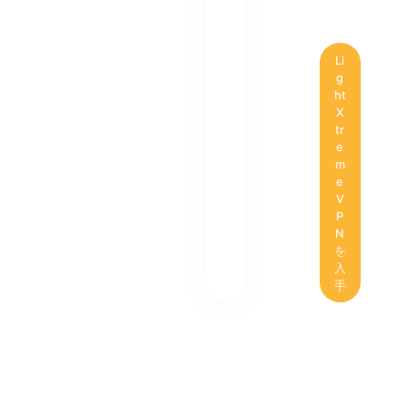
Li
g
ht
X
tr
e
m
e
V
P
N
を
入
手