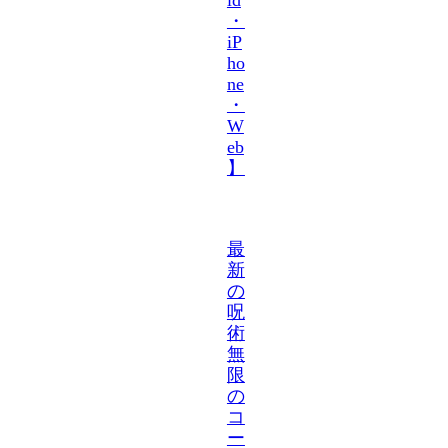
・
iP
ho
ne
・
W
eb
】
最
新
の
呪
術
無
限
の
コ
ー