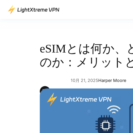
内
容
を
ス
キ
ッ
eSIMとは何か
プ
のか：メリット
10月 21, 2025
Harper Moore