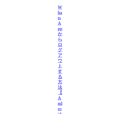
W
ha
ts
A
pp
か
ら
ロ
グ
ア
ウ
ト
す
る
方
法
【
A
nd
ro
id