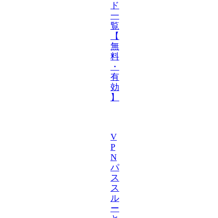
ド
一
覧
【
無
料
・
有
効
】
V
P
N
パ
ス
ス
ル
ー