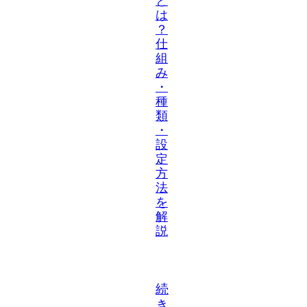
と
は
？
仕
組
み
・
種
類
・
設
定
方
法
を
解
説
続
き