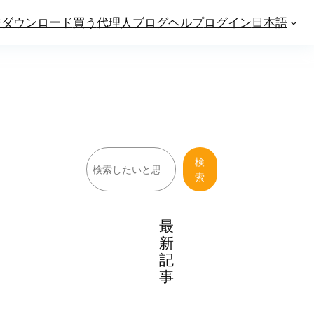
ジ
ダウンロード
買う
代理人
ブログ
ヘルプ
ログイン
日本語
検
検
索
索
最
新
記
事