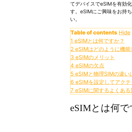
てデバイスでeSIMを有効
す。eSIMにご興味をお持
い。
Table of contents
Hide
1
eSIMとは何ですか？
2
eSIMはどのように機能
3
eSIMのメリット
4
eSIMの欠点
5
eSIMと物理SIMの違
6
eSIMを設定してアク
7
eSIMに関するよくある
eSIMとは何