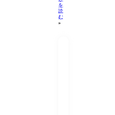
を
読
む
»