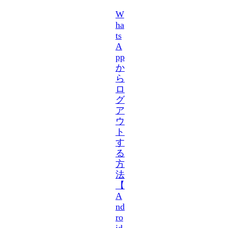
W
ha
ts
A
pp
か
ら
ロ
グ
ア
ウ
ト
す
る
方
法
【
A
nd
ro
id