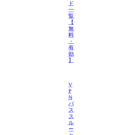
ド
一
覧
【
無
料
・
有
効
】
V
P
N
パ
ス
ス
ル
ー