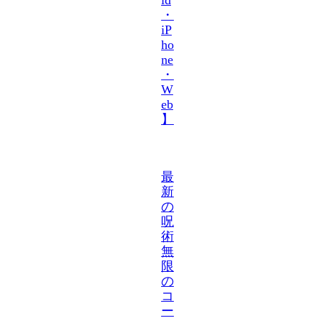
・
iP
ho
ne
・
W
eb
】
最
新
の
呪
術
無
限
の
コ
ー