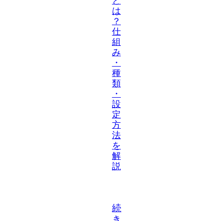
と
は
？
仕
組
み
・
種
類
・
設
定
方
法
を
解
説
続
き