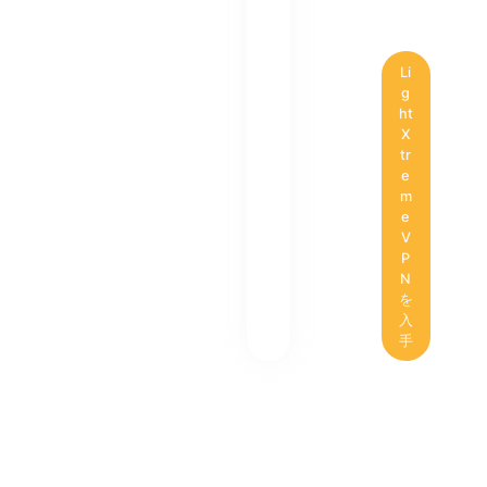
Li
g
ht
X
tr
e
m
e
V
P
N
を
入
手