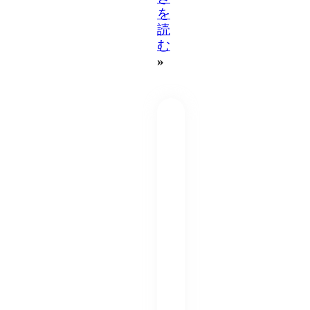
を
読
む
»