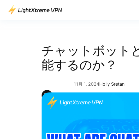
内
容
を
ス
キ
ッ
チャットボット
プ
能するのか？
11月 1, 2024
Holly Sretan