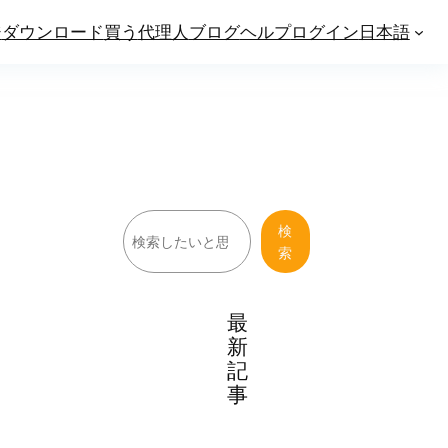
ジ
ダウンロード
買う
代理人
ブログ
ヘルプ
ログイン
日本語
検
検
索
索
最
新
記
事