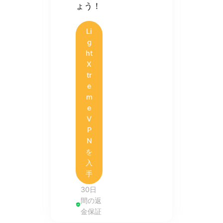
ょう！
Li
g
ht
X
tr
e
m
e
V
P
N
を
入
手
30日
間の返
金保証