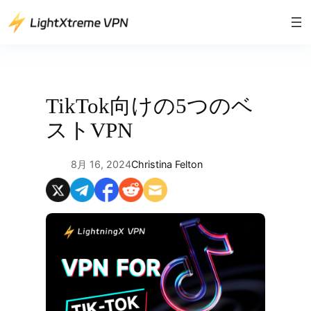
内
容
を
ス
キ
ッ
TikTok向けの5つのベ
プ
ストVPN
8月 16, 2024
Christina Felton