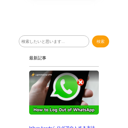
検
検索
索
最新記事
WhatsAppからログアウトする方法