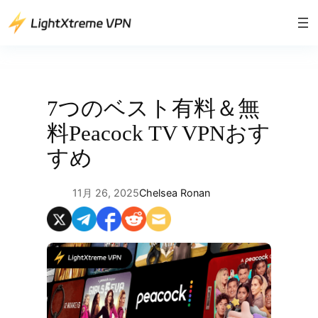
内
容
を
ス
キ
ッ
7つのベスト有料＆無
プ
料Peacock TV VPNおす
すめ
11月 26, 2025
Chelsea Ronan