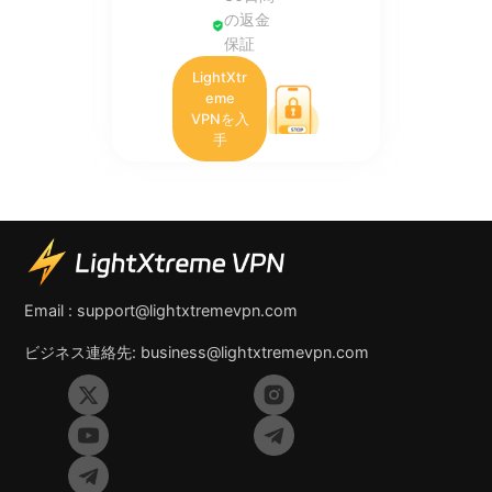
の返金
保証
LightXtr
eme
VPNを入
手
Email :
support@lightxtremevpn.com
ビジネス連絡先:
business@lightxtremevpn.com