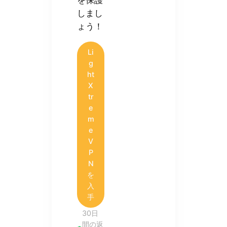
を保護
しまし
ょう！
Li
g
ht
X
tr
e
m
e
V
P
N
を
入
手
30日
間の返