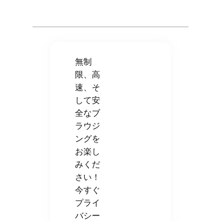
無制
限、高
速、そ
して安
全なブ
ラウジ
ングを
お楽し
みくだ
さい！
今すぐ
プライ
バシー