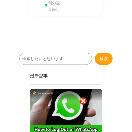
間の返
金保証
検
検索
索
最新記事