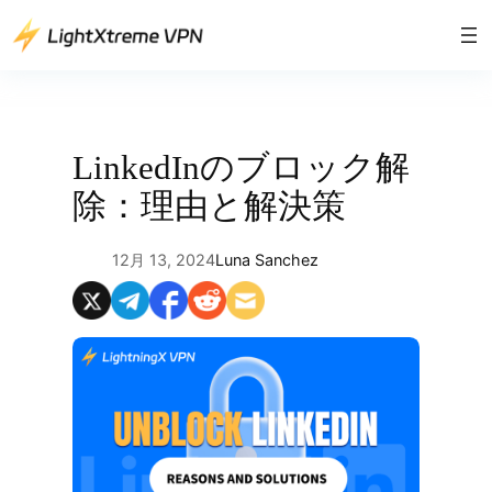
内
容
を
ス
キ
ッ
LinkedInのブロック解
プ
除：理由と解決策
12月 13, 2024
Luna Sanchez