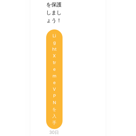
を保護
しまし
ょう！
Li
g
ht
X
tr
e
m
e
V
P
N
を
入
手
30日