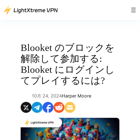
内
容
を
ス
キ
ッ
Blooket のブロックを
プ
解除して参加する:
Blooket にログインし
てプレイするには?
10月 24, 2024
Harper Moore