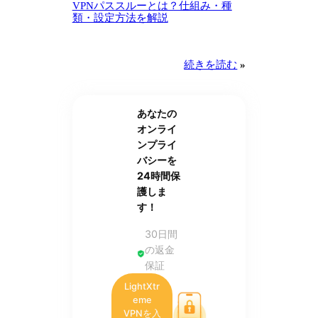
VPNパススルーとは？仕組み・種
類・設定方法を解説
続きを読む
»
あなたの
オンライ
ンプライ
バシーを
24時間保
護しま
す！
30日間
の返金
保証
LightXtr
eme
VPNを入