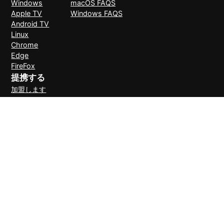
Windows
macOS FAQS
Apple TV
Windows FAQS
Android TV
Linux
Chrome
Edge
FireFox
提携する
加盟します
支払い方法
30日間理由なしで返金可能
© 2026 LightXtreme VPN。無断複写・転載を禁止。RAYAAUSTIN
LLCが所有・運営しています。LightXtreme VPNの唯一の公式サイト
です。