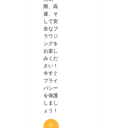
限、高
速、そ
して安
全なブ
ラウジ
ングを
お楽し
みくだ
さい！
今すぐ
プライ
バシー
を保護
しまし
ょう！
Li