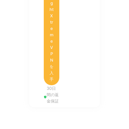
g
ht
X
tr
e
m
e
V
P
N
を
入
手
30日
間の返
金保証