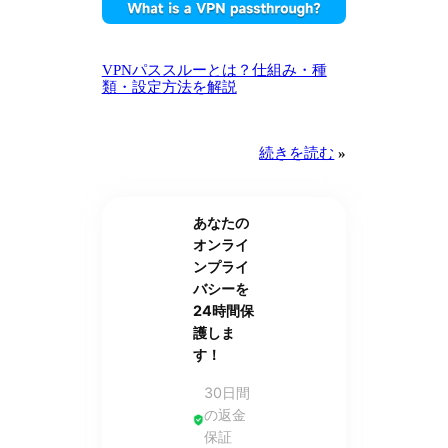
VPNパススルーとは？仕組み・種
類・設定方法を解説
続きを読む
»
あなたの
オンライ
ンプライ
バシーを
24時間保
護しま
す！
30日間
の返金
保証