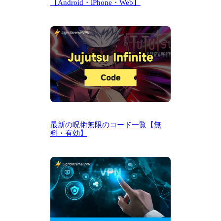
【Android・iPhone・Web】
最新の呪術無限のコード一覧【無
料・有効】