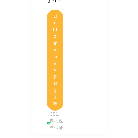
ょう！
Li
g
ht
X
tr
e
m
e
V
P
N
を
入
手
30日
間の返
金保証