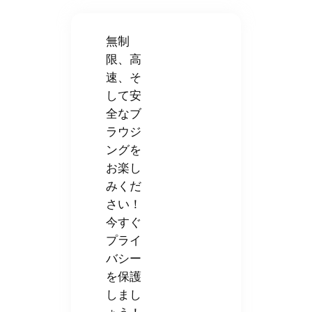
無制
限、高
速、そ
して安
全なブ
ラウジ
ングを
お楽し
みくだ
さい！
今すぐ
プライ
バシー
を保護
しまし