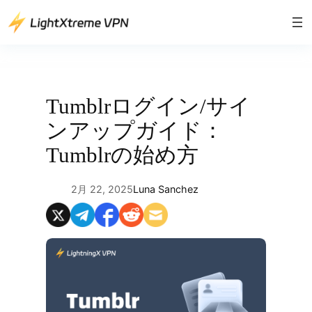
内
容
を
ス
キ
ッ
Tumblrログイン/サイ
プ
ンアップガイド：
Tumblrの始め方
2月 22, 2025
Luna Sanchez