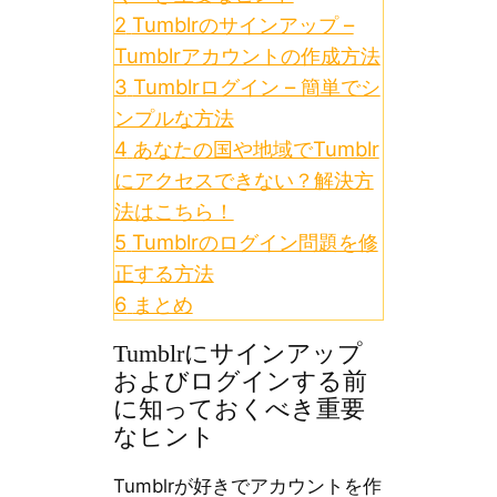
2
Tumblrのサインアップ –
Tumblrアカウントの作成方法
3
Tumblrログイン – 簡単でシ
ンプルな方法
4
あなたの国や地域でTumblr
にアクセスできない？解決方
法はこちら！
5
Tumblrのログイン問題を修
正する方法
6
まとめ
Tumblrにサインアップ
およびログインする前
に知っておくべき重要
なヒント
Tumblrが好きでアカウントを作