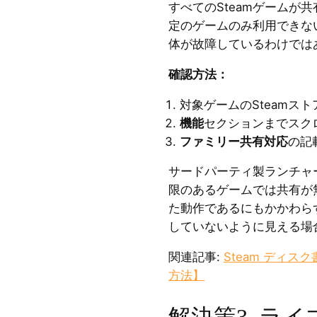
すべてのSteamゲームが
定のゲームのみ利用できない
体が故障しているわけでは
確認方法：
対象ゲームのSteamス
機能
セクションまでスク
ファミリー共有対応
の記
サードパーティ製ランチャ
限のあるゲームでは共有が
た動作であるにもかかわらず
していないように見える場
関連記事:
Steam ディス
方法】
解決策3. ラ