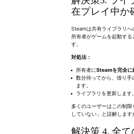
在プレイ中か
Steamは共有ライブラリ
所有者がゲームを起動する
す。
対処法：
所有者に
Steamを完全
数分待ってから、借り手の
ます。
ライブラリを更新します
多くのユーザーはこの制限を
していない」と誤解します
解決策 4. 全