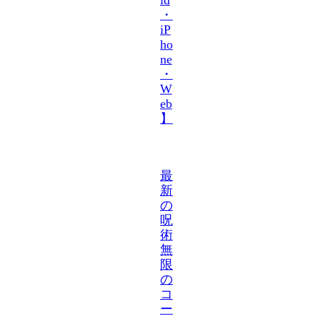
・
iP
ho
ne
・
W
eb
】
最
新
の
呪
術
無
限
の
コ
ー