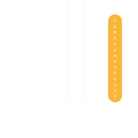
Li
g
ht
X
tr
e
m
e
V
P
N
を
入
手