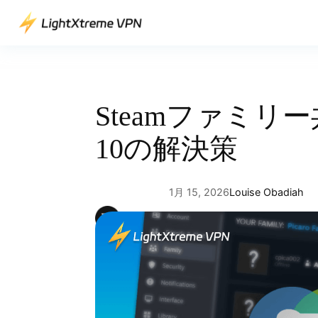
内
容
を
ス
キ
ッ
Steamファミ
プ
10の解決策
1月 15, 2026
Louise Obadiah