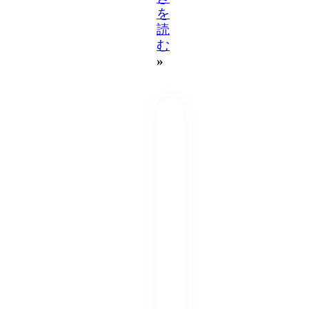
を
読
む
»