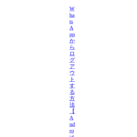
W
ha
ts
A
pp
か
ら
ロ
グ
ア
ウ
ト
す
る
方
法
【
A
nd
ro
id