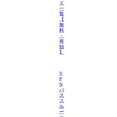
ド
一
覧
【
無
料
・
有
効
】
V
P
N
パ
ス
ス
ル
ー