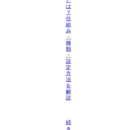
と
は
？
仕
組
み
・
種
類
・
設
定
方
法
を
解
説
続
き