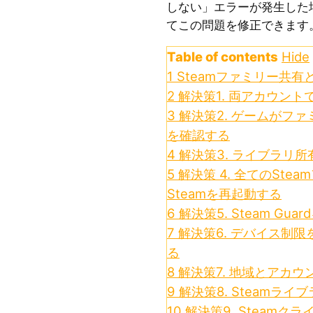
しない」エラーが発生した
てこの問題を修正できます
Table of contents
Hide
1
Steamファミリー共
2
解決策1. 両アカウン
3
解決策2. ゲームがフ
を確認する
4
解決策3. ライブラリ
5
解決策 4. 全てのSt
Steamを再起動する
6
解決策5. Steam G
7
解決策6. デバイス制
る
8
解決策7. 地域とアカ
9
解決策8. Steamラ
10
解決策9. Steam