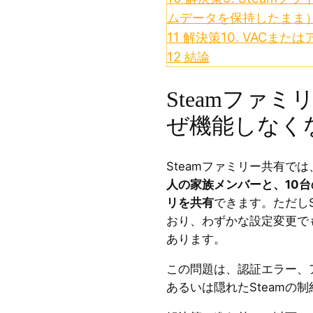
ムデータを保持したまま
11
解決策10. VACまた
12
結論
Steamファ
ぜ機能しなく
Steamファミリー共有では
人の家族メンバーと、10
リを共有
できます。ただしS
おり、わずかな設定変更で
あります。
この問題は、認証エラー、
あるいは隠れたSteamの