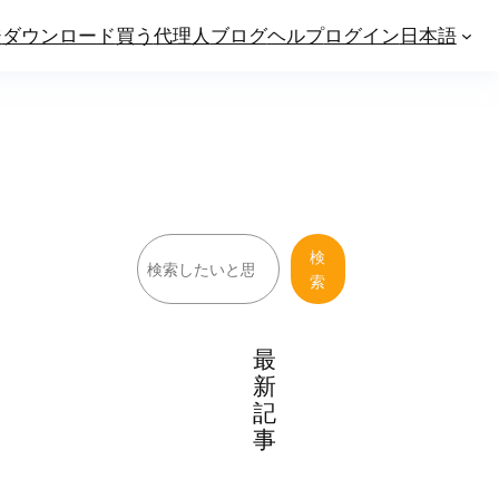
ジ
ダウンロード
買う
代理人
ブログ
ヘルプ
ログイン
日本語
検
検
索
索
最
新
記
事