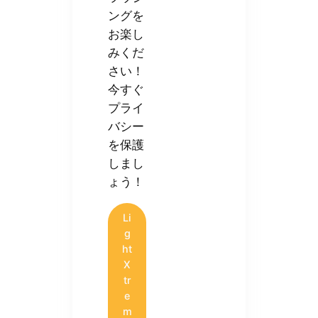
ングを
お楽し
みくだ
さい！
今すぐ
プライ
バシー
を保護
しまし
ょう！
Li
g
ht
X
tr
e
m