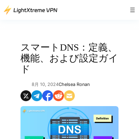
内
容
を
ス
キ
ッ
スマートDNS：定義、
プ
機能、および設定ガイ
ド
8月 10, 2024
Chelsea Ronan