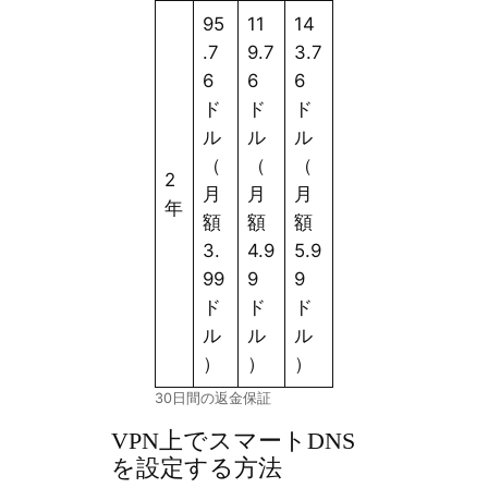
95
11
14
.7
9.7
3.7
6
6
6
ド
ド
ド
ル
ル
ル
（
（
（
2
月
月
月
年
額
額
額
3.
4.9
5.9
99
9
9
ド
ド
ド
ル
ル
ル
）
）
）
30日間の返金保証
VPN上でスマートDNS
を設定する方法