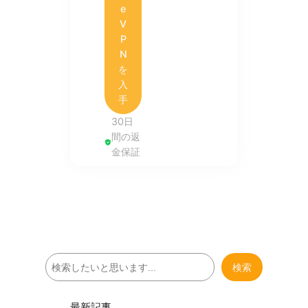
e
V
P
N
を
入
手
30日
間の返
金保証
検
検索
索
最新記事