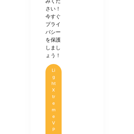
みくだ
さい！
今すぐ
プライ
バシー
を保護
しまし
ょう！
Li
g
ht
X
tr
e
m
e
V
P