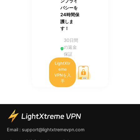
ンプライ
バシーを
24時間保
護しま
す！
30日間
の返金
保証
LightXtr
eme
VPNを入
手
Email :
support@lightxtremevpn.com