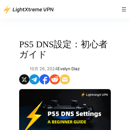
内
容
を
ス
キ
ッ
PS5 DNS設定：初心者
プ
ガイド
10月 26, 2024
Evelyn Diaz