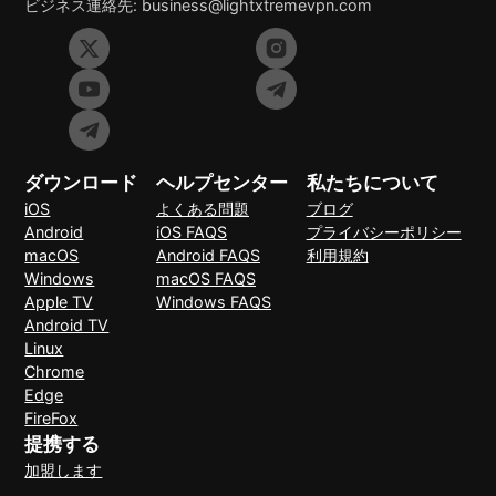
ビジネス連絡先:
business@lightxtremevpn.com
ダウンロード
ヘルプセンター
私たちについて
iOS
よくある問題
ブログ
Android
iOS FAQS
プライバシーポリシー
macOS
Android FAQS
利用規約
Windows
macOS FAQS
Apple TV
Windows FAQS
Android TV
Linux
Chrome
Edge
FireFox
提携する
加盟します