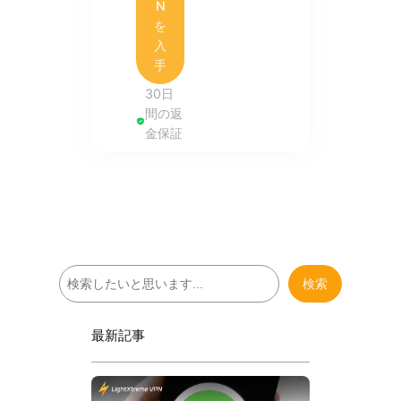
N
を
入
手
30日
間の返
金保証
検
検索
索
最新記事