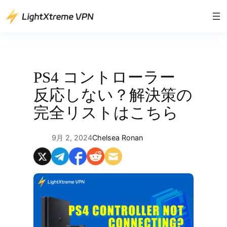
内
容
を
ス
キ
ッ
PS4 コントローラー
プ
反応しない？解決策の
完全リストはこちら
9月 2, 2024
Chelsea Ronan