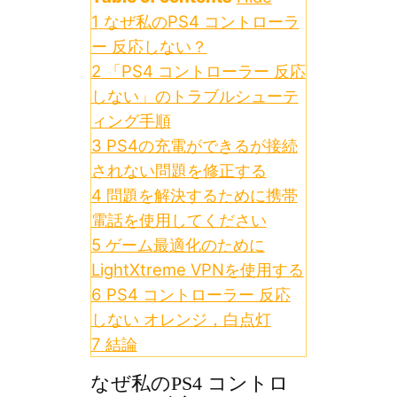
1
なぜ私のPS4 コントローラ
ー 反応しない？
2
「PS4 コントローラー 反応
しない」のトラブルシューテ
ィング手順
3
PS4の充電ができるが接続
されない問題を修正する
4
問題を解決するために携帯
電話を使用してください
5
ゲーム最適化のために
LightXtreme VPNを使用する
6
PS4 コントローラー 反応
しない オレンジ，白点灯
7
結論
なぜ私のPS4 コントロ