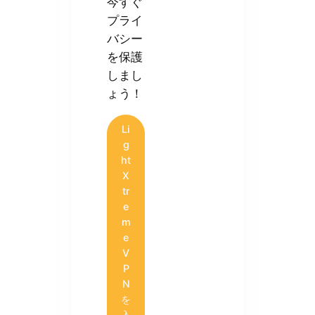
今すぐ
プライ
バシー
を保護
しまし
ょう！
Li
g
ht
X
tr
e
m
e
V
P
N
を
入