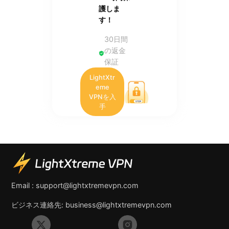
護しま
す！
30日間
の返金
保証
LightXtr
eme
VPNを入
手
Email :
support@lightxtremevpn.com
ビジネス連絡先:
business@lightxtremevpn.com