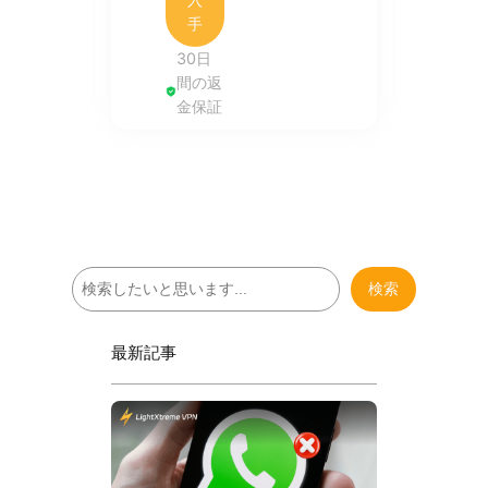
手
30日
間の返
金保証
検
検索
索
最新記事