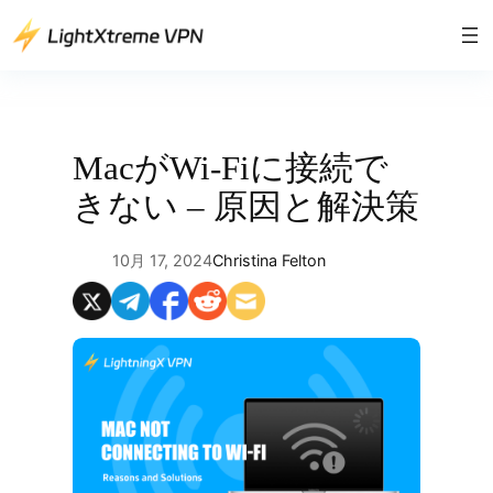
内
容
を
ス
キ
ッ
MacがWi-Fiに接続で
プ
きない – 原因と解決策
10月 17, 2024
Christina Felton