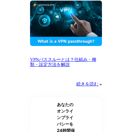
VPNパススルーとは？仕組み・種
類・設定方法を解説
続きを読む
»
あなたの
オンライ
ンプライ
バシーを
24時間保