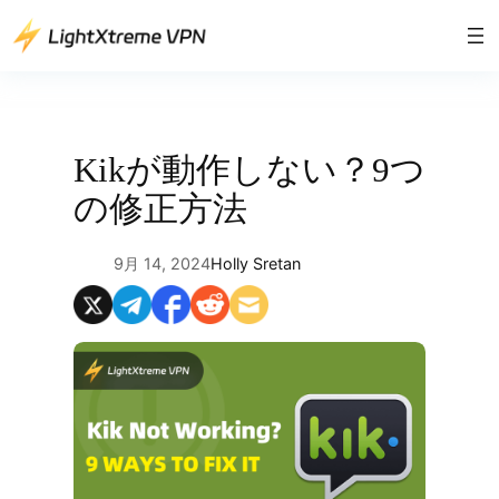
内
容
を
ス
キ
ッ
Kikが動作しない？9つ
プ
の修正方法
9月 14, 2024
Holly Sretan