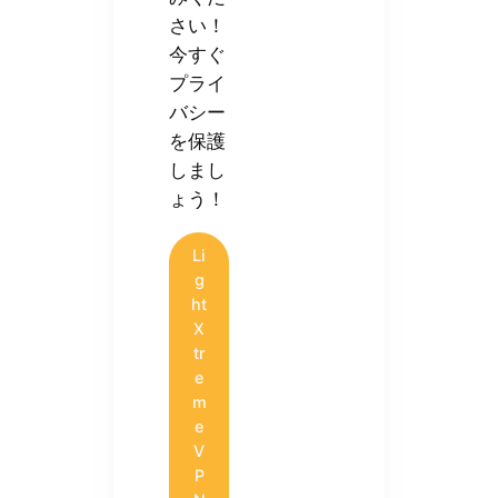
さい！
今すぐ
プライ
バシー
を保護
しまし
ょう！
Li
g
ht
X
tr
e
m
e
V
P