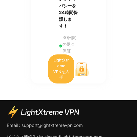
バシーを
24時間保
護しま
す！
30日間
の返金
保証
LightXtr
eme
VPNを入
手
Email :
support@lightxtremevpn.com
ビジネス連絡先:
business@lightxtremevpn.com