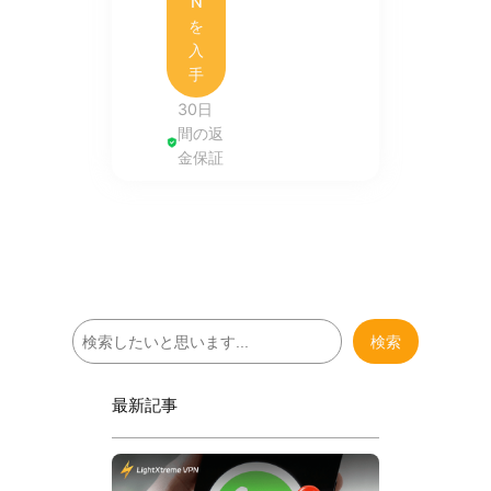
N
を
入
手
30日
間の返
金保証
検
検索
索
最新記事