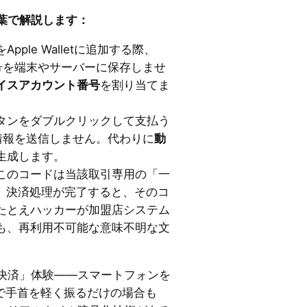
葉で解説します：
Apple Walletに追加する際、
番号を端末やサーバーに保存しませ
イスアカウント番号
を割り当てま
タンをダブルクリックして支払う
ード情報を送信しません。代わりに
動
生成します。
このコードは当該取引専用の「一
す。決済処理が完了すると、そのコ
たとえハッカーが加盟店システム
も、再利用不可能な意味不明な文
決済」体験——スマートフォンを
tchで手首を軽く振るだけの場合も