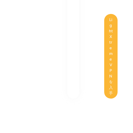
Li
g
ht
X
tr
e
m
e
V
P
N
を
入
手