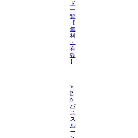
ド
一
覧
【
無
料
・
有
効
】
V
P
N
パ
ス
ス
ル
ー