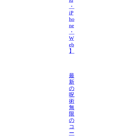
・
iP
ho
ne
・
W
eb
】
最
新
の
呪
術
無
限
の
コ
ー