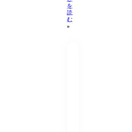
を
読
む
»