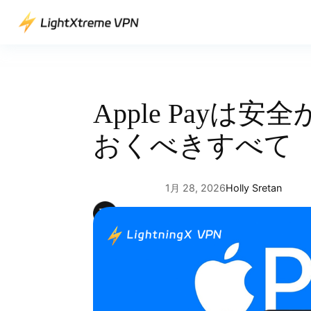
内
容
を
ス
キ
ッ
Apple Payは安
プ
おくべきすべて
1月 28, 2026
Holly Sretan