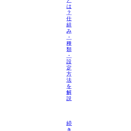
と
は
？
仕
組
み
・
種
類
・
設
定
方
法
を
解
説
続
き