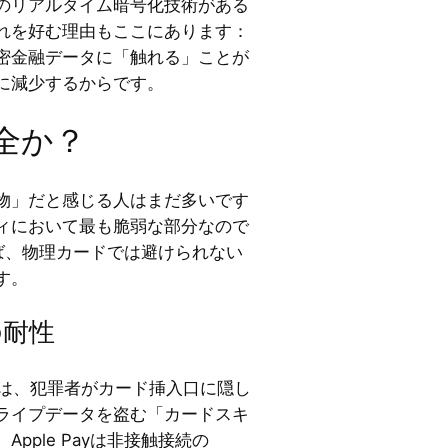
のリアルタイム暗号化技術がある
れを好む理由もここにあります：
密金融データに「触れる」ことが
に減少するからです。
は安全か？
物」だと感じる人はまだ多いです
ィにおいて最も脆弱な部分なので
すれば、物理カードでは避けられない
す。
の耐性
では、犯罪者がカード挿入口に隠し
ライプデータを盗む「カードスキ
pple Payは非接触接続の