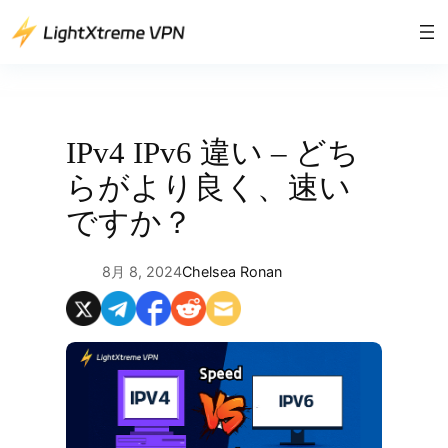
内
容
を
ス
キ
ッ
IPv4 IPv6 違い – どち
プ
らがより良く、速い
ですか？
8月 8, 2024
Chelsea Ronan