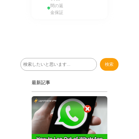
間の返
金保証
検
検索
索
最新記事