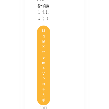
を保護
しまし
ょう！
Li
g
ht
X
tr
e
m
e
V
P
N
を
入
手
30日