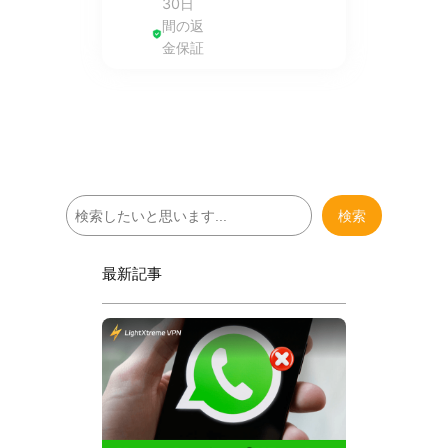
30日
間の返
金保証
検
検索
索
最新記事