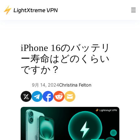
内
容
を
ス
キ
ッ
iPhone 16のバッテリ
プ
ー寿命はどのくらい
ですか？
9月 14, 2024
Christina Felton