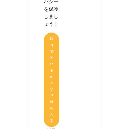
バシー
を保護
しまし
ょう！
Li
g
ht
X
tr
e
m
e
V
P
N
を
入
手