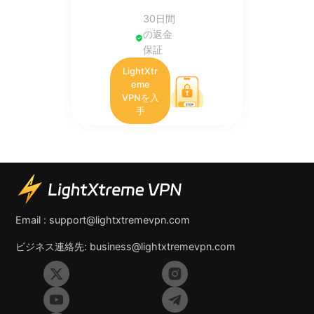
30日間
の返金
保証
LightXtr
eme
VPNを入
手
Email :
support@lightxtremevpn.com
ビジネス連絡先:
business@lightxtremevpn.com