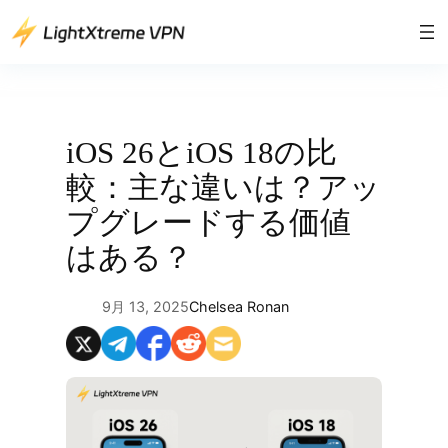
内
容
を
ス
キ
ッ
iOS 26とiOS 18の比
プ
較：主な違いは？アッ
プグレードする価値
はある？
9月 13, 2025
Chelsea Ronan