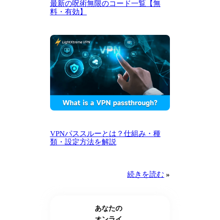
最新の呪術無限のコード一覧【無
料・有効】
VPNパススルーとは？仕組み・種
類・設定方法を解説
続きを読む
»
あなたの
オンライ