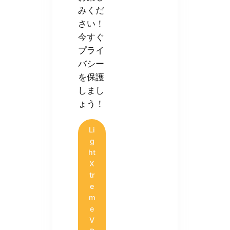
みくだ
さい！
今すぐ
プライ
バシー
を保護
しまし
ょう！
Li
g
ht
X
tr
e
m
e
V