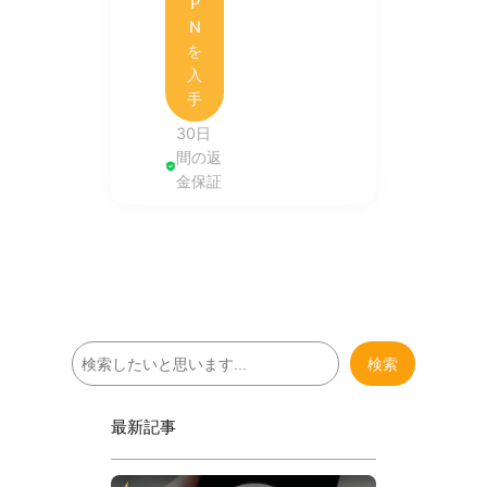
P
N
を
入
手
30日
間の返
金保証
検
検索
索
最新記事