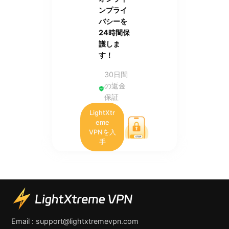
ンプライ
バシーを
24時間保
護しま
す！
30日間
の返金
保証
LightXtr
eme
VPNを入
手
Email :
support@lightxtremevpn.com