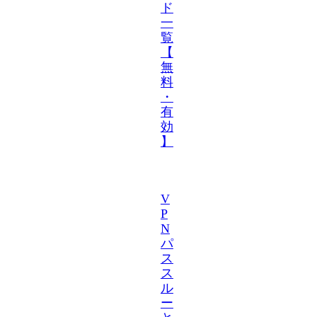
ド
一
覧
【
無
料
・
有
効
】
V
P
N
パ
ス
ス
ル
ー