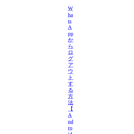
W
ha
ts
A
pp
か
ら
ロ
グ
ア
ウ
ト
す
る
方
法
【
A
nd
ro
id