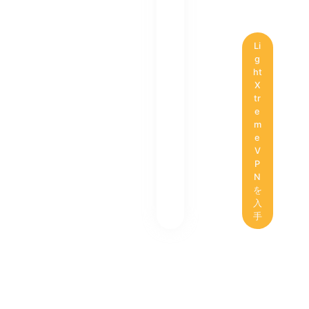
Li
g
ht
X
tr
e
m
e
V
P
N
を
入
手