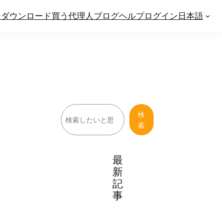
ジ
ダウンロード
買う
代理人
ブログ
ヘルプ
ログイン
日本語
検
検
索
索
最
新
記
事