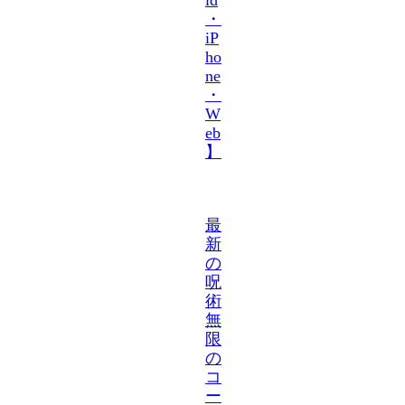
・
iP
ho
ne
・
W
eb
】
最
新
の
呪
術
無
限
の
コ
ー