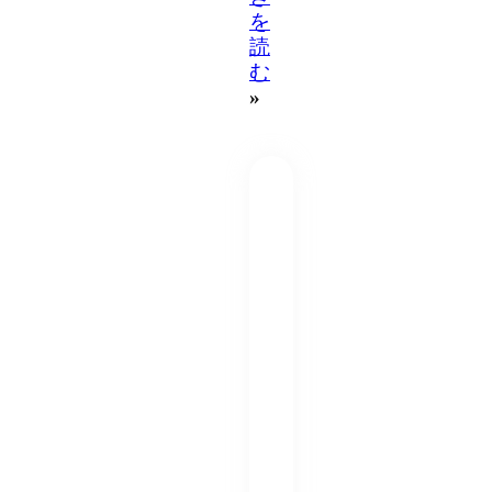
を
読
む
»