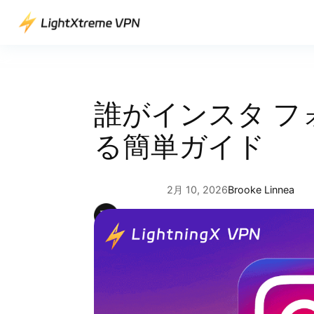
内
容
を
ス
キ
ッ
誰がインスタ フ
プ
る簡単ガイド
2月 10, 2026
Brooke Linnea