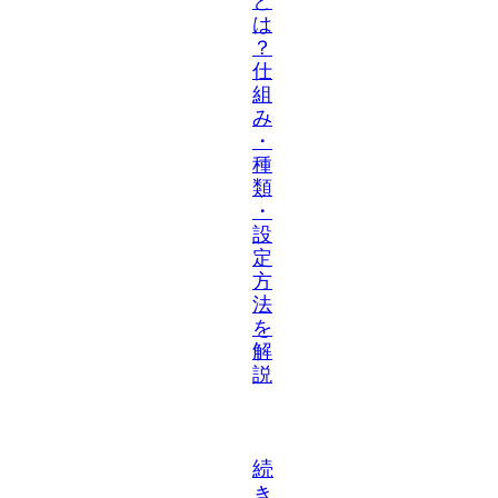
と
は
？
仕
組
み
・
種
類
・
設
定
方
法
を
解
説
続
き