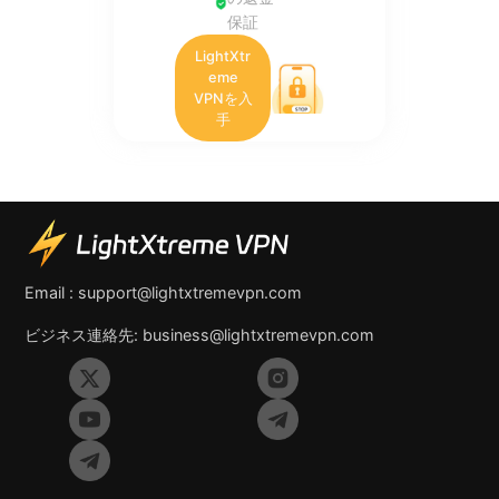
保証
LightXtr
eme
VPNを入
手
Email :
support@lightxtremevpn.com
ビジネス連絡先:
business@lightxtremevpn.com