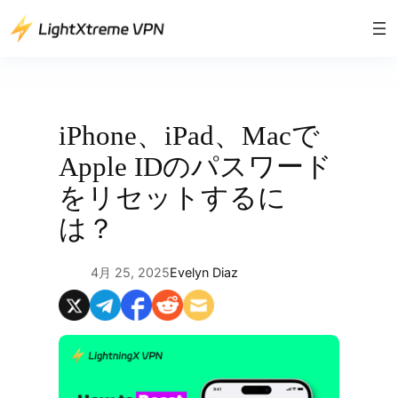
内
容
を
ス
キ
ッ
iPhone、iPad、Macで
プ
Apple IDのパスワード
をリセットするに
は？
4月 25, 2025
Evelyn Diaz