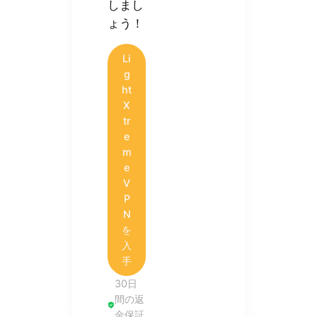
しまし
ょう！
Li
g
ht
X
tr
e
m
e
V
P
N
を
入
手
30日
間の返
金保証