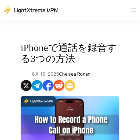
内
容
を
ス
キ
ッ
iPhoneで通話を録音す
プ
る3つの方法
6月 19, 2025
Chelsea Ronan