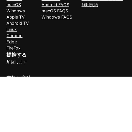
macOS
Android FAQS
利用規約
Windows
macOS FAQS
Apple TV
Windows FAQS
Android TV
Linux
Chrome
Edge
FireFox
提携する
加盟します
支払い方法
30日間理由なしで返金可能
© 2026 LightXtreme VPN。無断複写・転載を禁止。RAYAAUSTIN
LLCが所有・運営しています。LightXtreme VPNの唯一の公式サイト