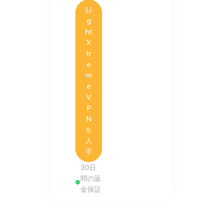
Li
g
ht
X
tr
e
m
e
V
P
N
を
入
手
30日
間の返
金保証