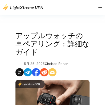
内
容
を
ス
キ
ッ
アップルウォッチの
プ
再ペアリング：詳細な
ガイド
5月 25, 2025
Chelsea Ronan