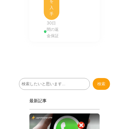
を
入
手
30日
間の返
金保証
検
検索
索
最新記事