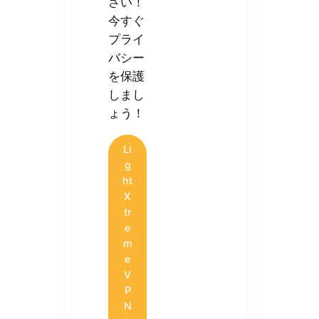
さい！
今すぐ
プライ
バシー
を保護
しまし
ょう！
Li
g
ht
X
tr
e
m
e
V
P
N