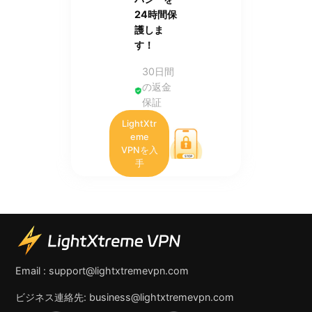
24時間保
護しま
す！
30日間
の返金
保証
LightXtr
eme
VPNを入
手
Email :
support@lightxtremevpn.com
ビジネス連絡先:
business@lightxtremevpn.com