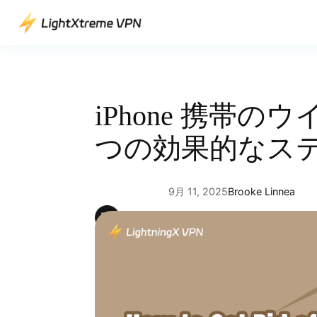
内
容
を
ス
キ
ッ
iPhone 携帯
プ
つの効果的なス
9月 11, 2025
Brooke Linnea