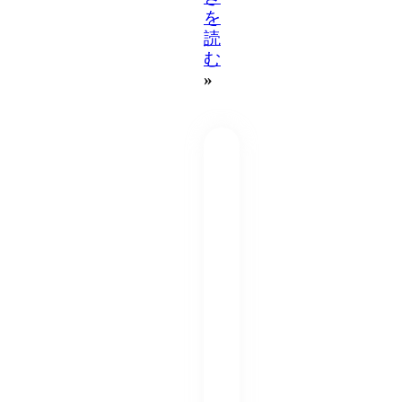
を
読
む
»