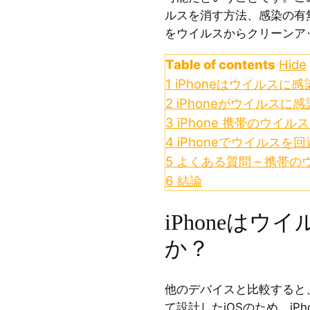
ルスを消す方法、感染の有無
をウイルスからクリーンア
Table of contents
Hide
1
iPhoneはウイルスに
2
iPhoneがウイルス
3
iPhone 携帯のウイ
4
iPhoneでウイルスを
5
よくある質問 – 携帯のウ
6
結論
iPhoneは
か？
他のデバイスと比較すると、
て設計したiOSのため、iP