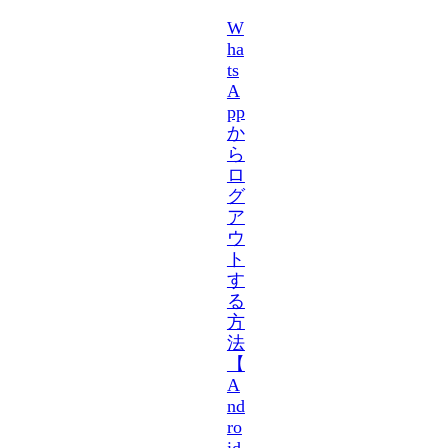
W
ha
ts
A
pp
か
ら
ロ
グ
ア
ウ
ト
す
る
方
法
【
A
nd
ro
id