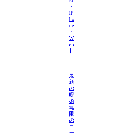
・
iP
ho
ne
・
W
eb
】
最
新
の
呪
術
無
限
の
コ
ー