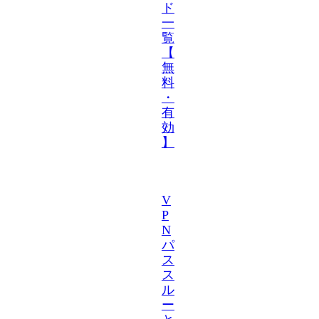
ド
一
覧
【
無
料
・
有
効
】
V
P
N
パ
ス
ス
ル
ー