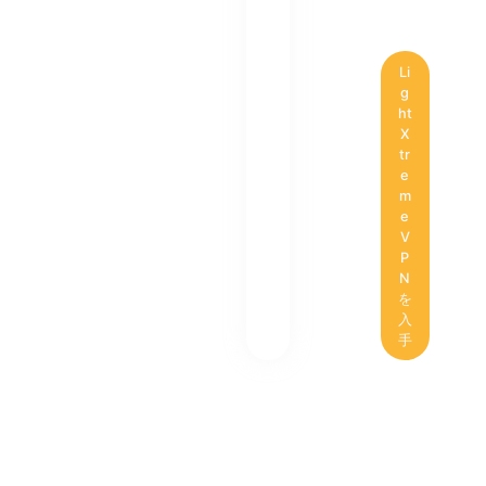
Li
g
ht
X
tr
e
m
e
V
P
N
を
入
手