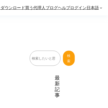
ジ
ダウンロード
買う
代理人
ブログ
ヘルプ
ログイン
日本語
検
検
索
索
最
新
記
事