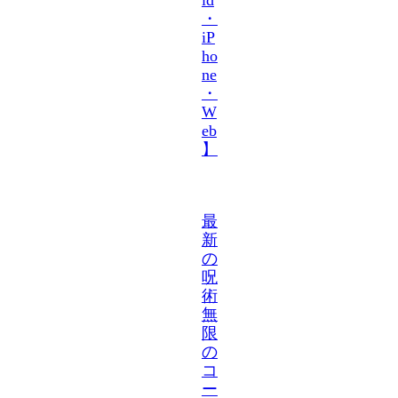
・
iP
ho
ne
・
W
eb
】
最
新
の
呪
術
無
限
の
コ
ー