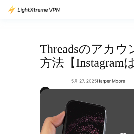
内
容
を
ス
キ
ッ
Threadsのア
プ
方法【Instagr
5月 27, 2025
Harper Moore