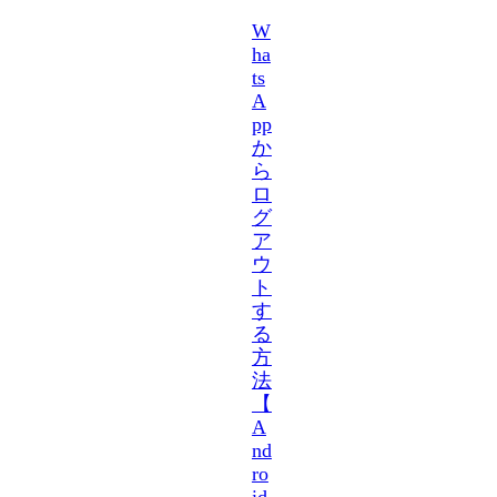
W
ha
ts
A
pp
か
ら
ロ
グ
ア
ウ
ト
す
る
方
法
【
A
nd
ro
id