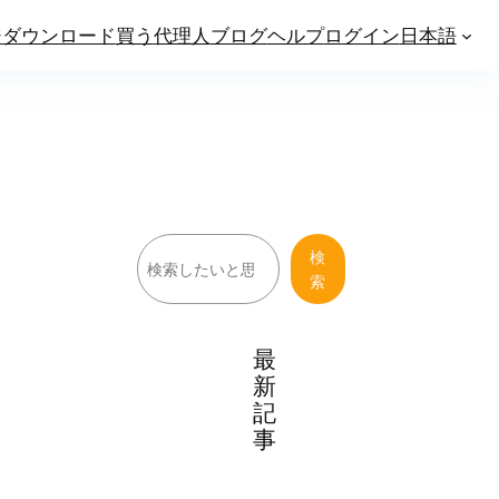
ジ
ダウンロード
買う
代理人
ブログ
ヘルプ
ログイン
日本語
検
検
索
索
最
新
記
事