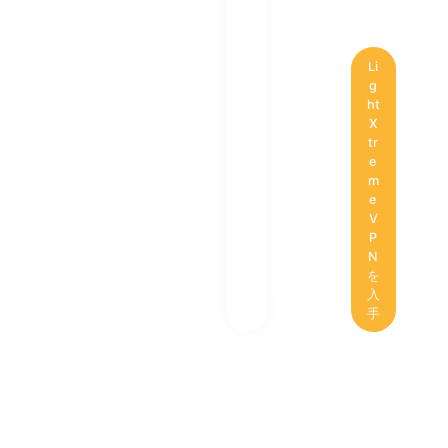
Li
g
ht
X
tr
e
m
e
V
P
N
を
入
手