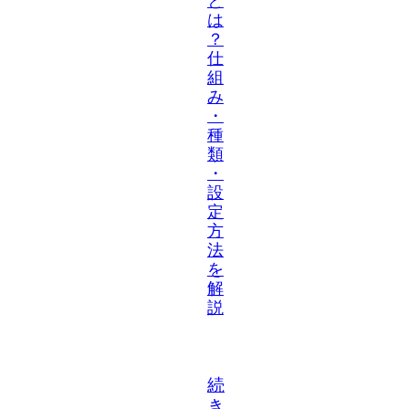
と
は
？
仕
組
み
・
種
類
・
設
定
方
法
を
解
説
続
き