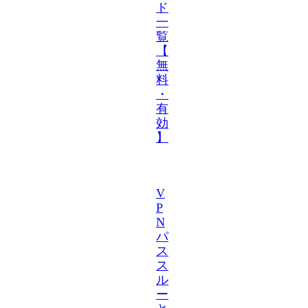
ド
一
覧
【
無
料
・
有
効
】
V
P
N
パ
ス
ス
ル
ー