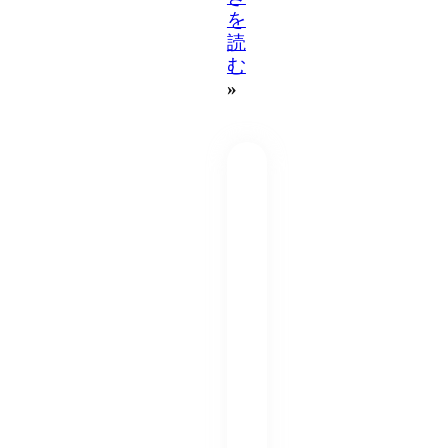
を
読
む
»