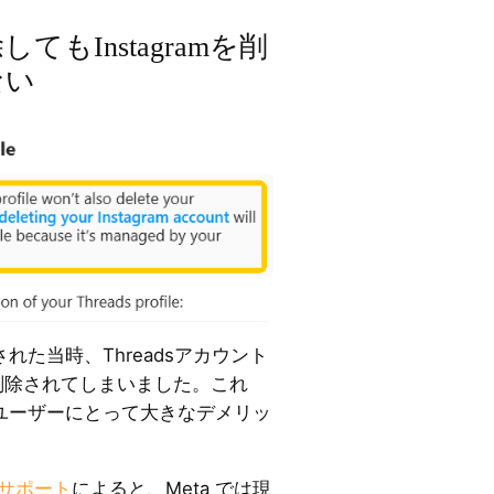
てもInstagramを削
ない
された当時、Threadsアカウント
mも削除されてしまいました。これ
たいユーザーにとって大きなデメリッ
am サポート
によると、Meta では現