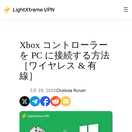
内
容
を
ス
キ
ッ
Xbox コントローラー
プ
を PC に接続する方法
［ワイヤレス & 有
線］
5月 29, 2025
Chelsea Ronan