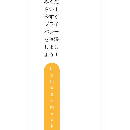
みくだ
さい！
今すぐ
プライ
バシー
を保護
しまし
ょう！
Li
g
ht
X
tr
e
m
e
V
P