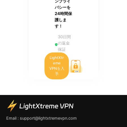
ンプライ
バシーを
24時間保
護しま
す！
30日間
の返金
保証
LightXtr
eme
VPNを入
手
Email :
support@lightxtremevpn.com