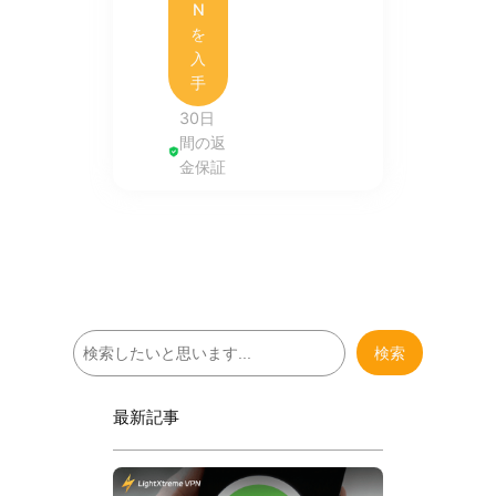
N
を
入
手
30日
間の返
金保証
検
検索
索
最新記事