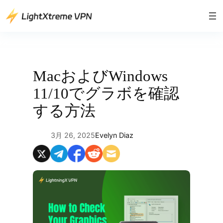
内
容
を
ス
キ
ッ
MacおよびWindows
プ
11/10でグラボを確認
する方法
3月 26, 2025
Evelyn Diaz