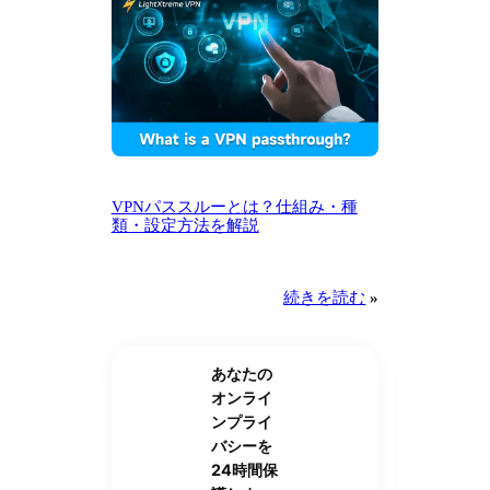
VPNパススルーとは？仕組み・種
類・設定方法を解説
続きを読む
»
あなたの
オンライ
ンプライ
バシーを
24時間保