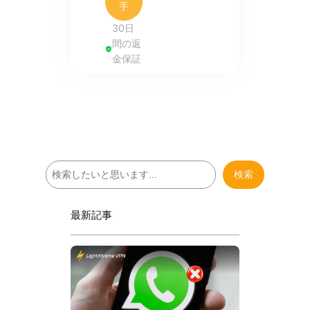
手
30日
間の返
金保証
検
検索
索
最新記事