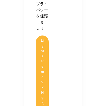
プライ
バシー
を保護
しまし
ょう！
Li
g
ht
X
tr
e
m
e
V
P
N
を
入