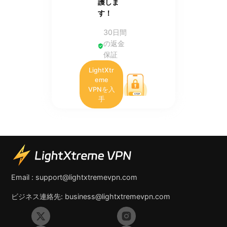
護しま
す！
30日間
の返金
保証
LightXtr
eme
VPNを入
手
Email :
support@lightxtremevpn.com
ビジネス連絡先:
business@lightxtremevpn.com