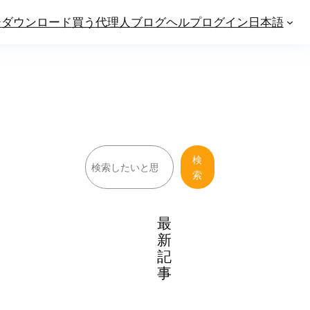
ジ
ダウンロード
買う
代理人
ブログ
ヘルプ
ログイン
日本語
検
検
索
索
最
新
記
事