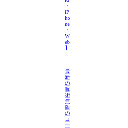
・
iP
ho
ne
・
W
eb
】
最
新
の
呪
術
無
限
の
コ
ー