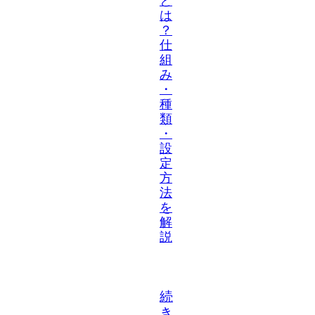
と
は
？
仕
組
み
・
種
類
・
設
定
方
法
を
解
説
続
き