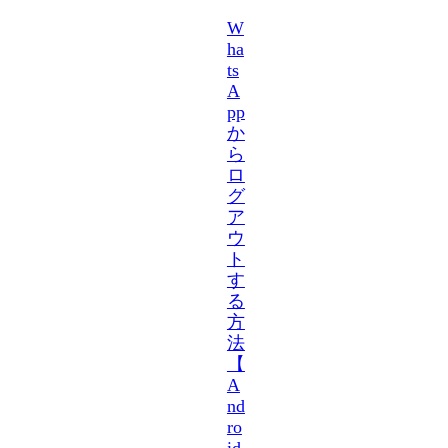
W
ha
ts
A
pp
か
ら
ロ
グ
ア
ウ
ト
す
る
方
法
【
A
nd
ro
id