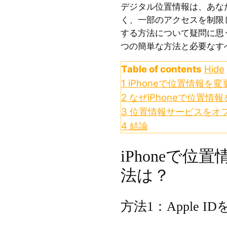
デジタル位置情報は、あな
く、一部のアクセスを制限し
する方法について疑問に思
つの簡単な方法と必要なす
Table of contents
Hide
1
iPhoneで位置情報を
2
なぜiPhoneで位置情
3
位置情報サービスをオ
4
結論
iPhoneで位
法は？
方法1：Apple I