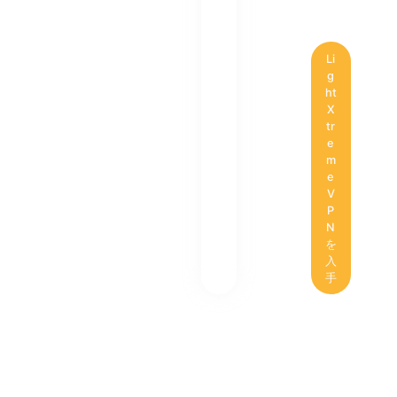
Li
g
ht
X
tr
e
m
e
V
P
N
を
入
手