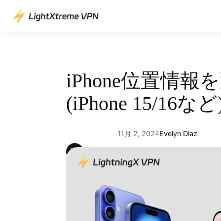
内
容
を
ス
キ
ッ
iPhone位置情
プ
(iPhone 15/16など
11月 2, 2024
Evelyn Diaz