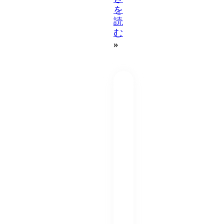
を
読
む
»