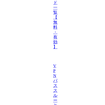
ド
一
覧
【
無
料
・
有
効
】
V
P
N
パ
ス
ス
ル
ー