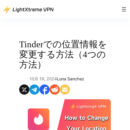
内
容
を
ス
キ
ッ
Tinderでの位置情報を
プ
変更する方法（4つの
方法）
10月 19, 2024
Luna Sanchez