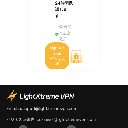
24時間保
護しま
す！
30日間
の返金
保証
LightXtr
eme
VPNを入
手
Email :
support@lightxtremevpn.com
ビジネス連絡先:
business@lightxtremevpn.com