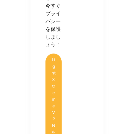
今すぐ
プライ
バシー
を保護
しまし
ょう！
Li
g
ht
X
tr
e
m
e
V
P
N
を