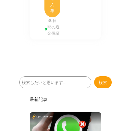
入
手
30日
間の返
金保証
検
検索
索
最新記事