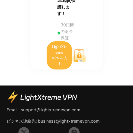
24時間保
護しま
す！
30日間
の返金
保証
LightXtr
eme
VPNを入
手
Email :
support@lightxtremevpn.com
ビジネス連絡先:
business@lightxtremevpn.com