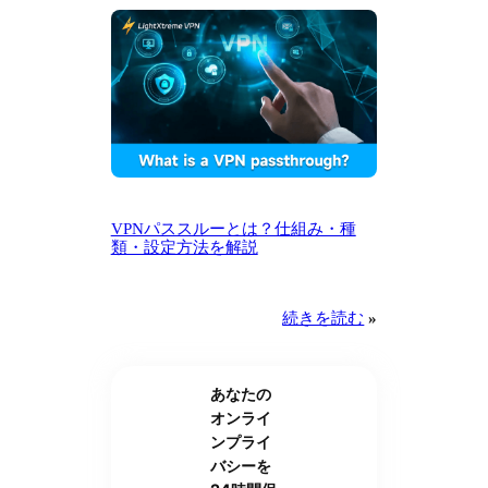
VPNパススルーとは？仕組み・種
類・設定方法を解説
続きを読む
»
あなたの
オンライ
ンプライ
バシーを