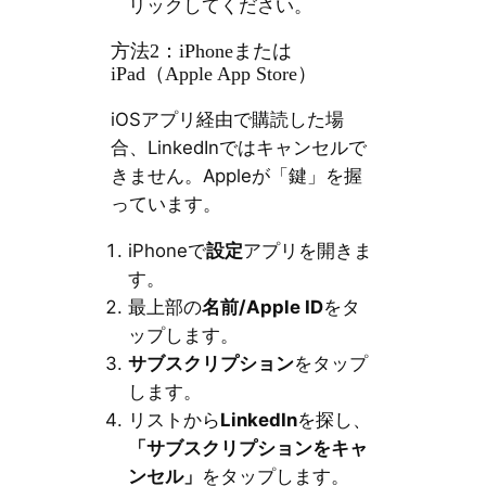
リックしてください。
方法2：iPhoneまたは
iPad（Apple App Store）
iOSアプリ経由で購読した場
合、LinkedInではキャンセルで
きません。Appleが「鍵」を握
っています。
iPhoneで
設定
アプリを開きま
す。
最上部の
名前/Apple ID
をタ
ップします。
サブスクリプション
をタップ
します。
リストから
LinkedIn
を探し、
「サブスクリプションをキャ
ンセル」
をタップします。