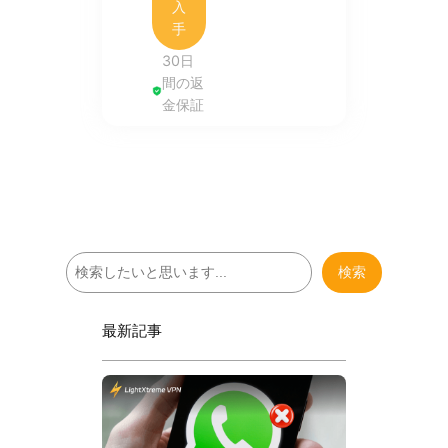
入
手
30日
間の返
金保証
検
検索
索
最新記事