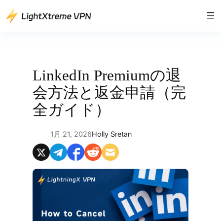
内
容
を
ス
キ
ッ
LinkedIn Premiumの退
プ
会方法と返金申請（完
全ガイド）
1月 21, 2026
Holly Sretan