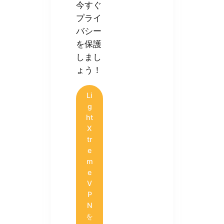
今すぐ
プライ
バシー
を保護
しまし
ょう！
Li
g
ht
X
tr
e
m
e
V
P
N
を