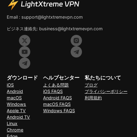
Email :
support@lightxtremevpn.com
ビジネス連絡先:
business@lightxtremevpn.com
ダウンロード
ヘルプセンター
私たちについて
iOS
よくある問題
ブログ
Android
iOS FAQS
プライバシーポリシー
macOS
Android FAQS
利用規約
Windows
macOS FAQS
Apple TV
Windows FAQS
Android TV
Linux
Chrome
Edge