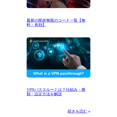
最新の呪術無限のコード一覧【無
料・有効】
VPNパススルーとは？仕組み・種
類・設定方法を解説
続きを読む
»