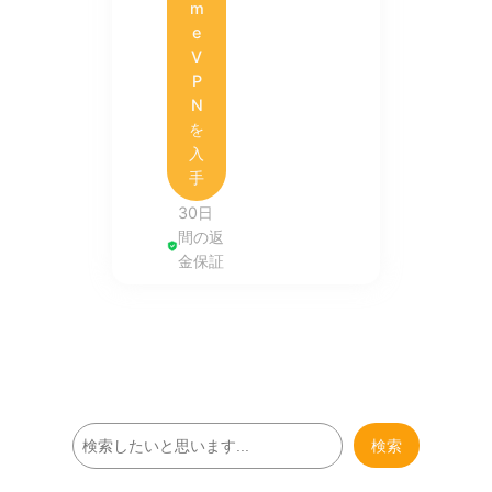
m
e
V
P
N
を
入
手
30日
間の返
金保証
検
検索
索