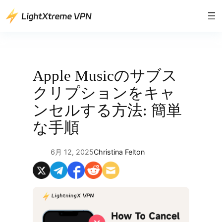
内
容
を
ス
キ
ッ
Apple Musicのサブス
プ
クリプションをキャ
ンセルする方法: 簡単
な手順
6月 12, 2025
Christina Felton