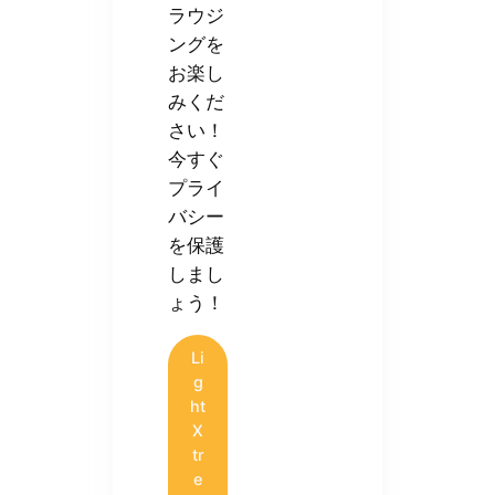
ラウジ
ングを
お楽し
みくだ
さい！
今すぐ
プライ
バシー
を保護
しまし
ょう！
Li
g
ht
X
tr
e