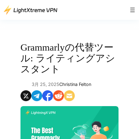
内
容
を
ス
キ
ッ
Grammarlyの代替ツー
プ
ル: ライティングアシ
スタント
3月 25, 2025
Christina Felton