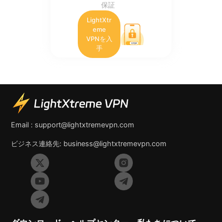
保証
LightXtr
eme
VPNを入
手
Email :
support@lightxtremevpn.com
ビジネス連絡先:
business@lightxtremevpn.com