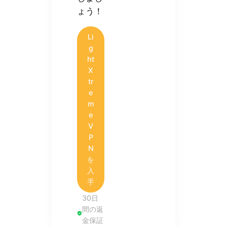
ょう！
Li
g
ht
X
tr
e
m
e
V
P
N
を
入
手
30日
間の返
金保証