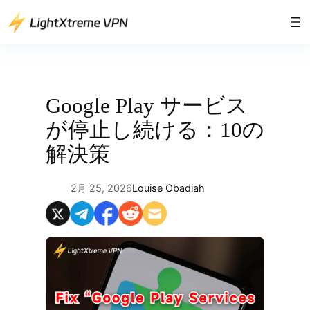
内
容
を
ス
キ
ッ
Google Play サービス
プ
が停止し続ける：10の
解決策
2月 25, 2026
Louise Obadiah