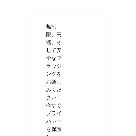
無制
限、高
速、そ
して安
全なブ
ラウジ
ングを
お楽し
みくだ
さい！
今すぐ
プライ
バシー
を保護