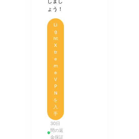
しまし
ょう！
Li
g
ht
X
tr
e
m
e
V
P
N
を
入
手
30日
間の返
金保証