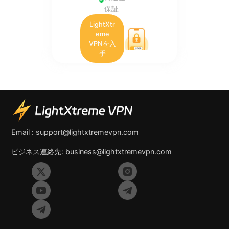
保証
LightXtr
eme
VPNを入
手
Email :
support@lightxtremevpn.com
ビジネス連絡先:
business@lightxtremevpn.com