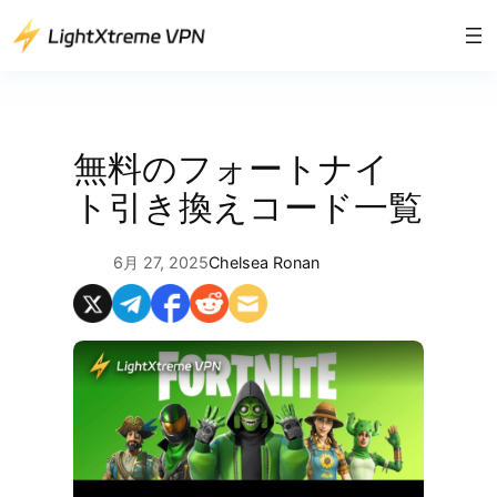
内
容
を
ス
キ
ッ
無料のフォートナイ
プ
ト引き換えコード一覧
6月 27, 2025
Chelsea Ronan