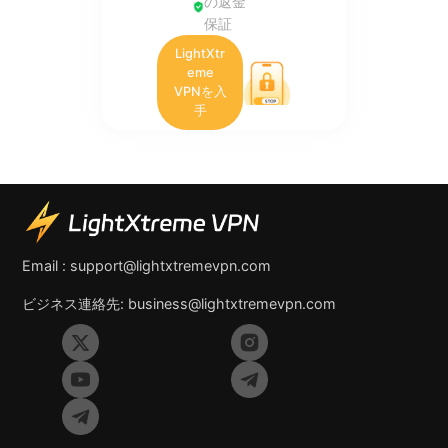
の返金
保証
LightXtr
eme
VPNを入
手
Email :
support@lightxtremevpn.com
ビジネス連絡先:
business@lightxtremevpn.com