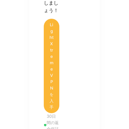
しまし
ょう！
Li
g
ht
X
tr
e
m
e
V
P
N
を
入
手
30日
間の返
金保証