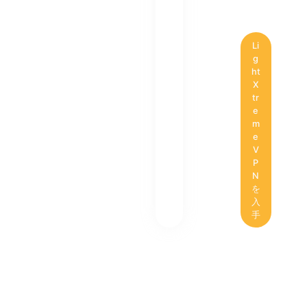
Li
g
ht
X
tr
e
m
e
V
P
N
を
入
手