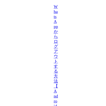
W
ha
ts
A
pp
か
ら
ロ
グ
ア
ウ
ト
す
る
方
法
【
A
nd
ro
id