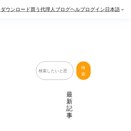
ジ
ダウンロード
買う
代理人
ブログ
ヘルプ
ログイン
日本語
検
検
索
索
最
新
記
事