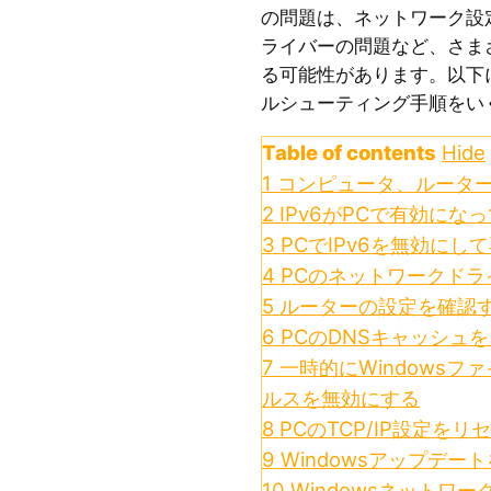
の問題は、ネットワーク設
ライバーの問題など、さま
る可能性があります。以下
ルシューティング手順をい
Table of contents
Hide
1
コンピュータ、ルータ
2
IPv6がPCで有効にな
3
PCでIPv6を無効にし
4
PCのネットワークドラ
5
ルーターの設定を確認
6
PCのDNSキャッシュ
7
一時的にWindows
ルスを無効にする
8
PCのTCP/IP設定をリ
9
Windowsアップデー
10
Windowsネットワ