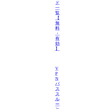
ド
一
覧
【
無
料
・
有
効
】
V
P
N
パ
ス
ス
ル
ー