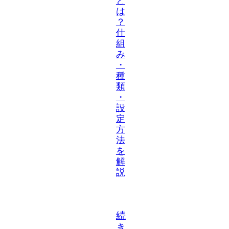
と
は
？
仕
組
み
・
種
類
・
設
定
方
法
を
解
説
続
き