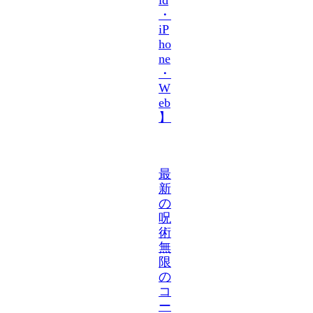
・
iP
ho
ne
・
W
eb
】
最
新
の
呪
術
無
限
の
コ
ー