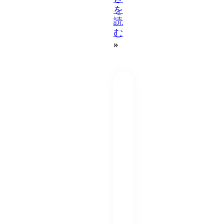
を
読
む
»