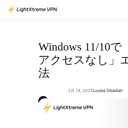
内
容
を
ス
キ
ッ
Windows 11/1
プ
アクセスなし」
法
2月 14, 2025
Louise Obadiah