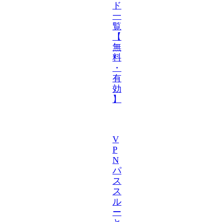
ド
一
覧
【
無
料
・
有
効
】
V
P
N
パ
ス
ス
ル
ー