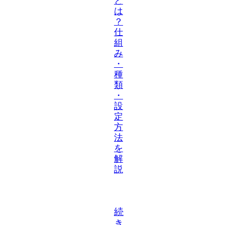
と
は
？
仕
組
み
・
種
類
・
設
定
方
法
を
解
説
続
き