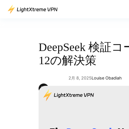
内
容
を
ス
キ
ッ
DeepSeek 検証
プ
12の解決策
2月 8, 2025
Louise Obadiah