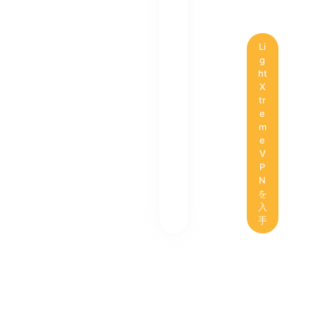
Li
g
ht
X
tr
e
m
e
V
P
N
を
入
手