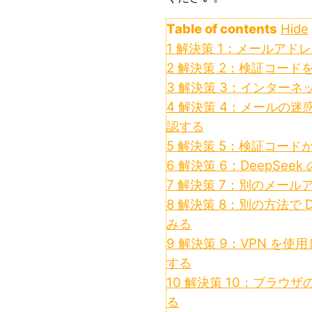
Table of contents
Hide
1
解決策 1：メールアド
2
解決策 2：検証コード
3
解決策 3：インターネ
4
解決策 4：メールの迷
認する
5
解決策 5：検証コード
6
解決策 6：DeepSe
7
解決策 7：別のメール
8
解決策 8：別の方法で D
みる
9
解決策 9：VPN を使用
する
10
解決策 10：ブラウ
る