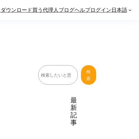
ジ
ダウンロード
買う
代理人
ブログ
ヘルプ
ログイン
日本語
検
検
索
索
最
新
記
事