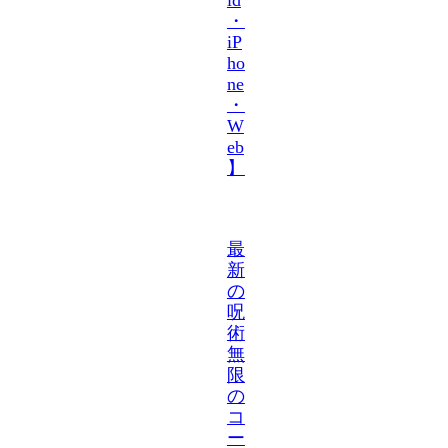
・
iP
ho
ne
・
W
eb
】
最
新
の
呪
術
無
限
の
コ
ー