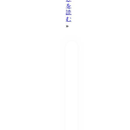
を
読
む
»