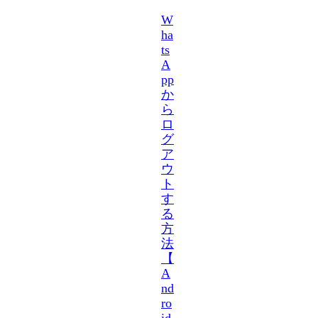
W
ha
ts
A
pp
か
ら
ロ
グ
ア
ウ
ト
す
る
方
法
【
A
nd
ro
id