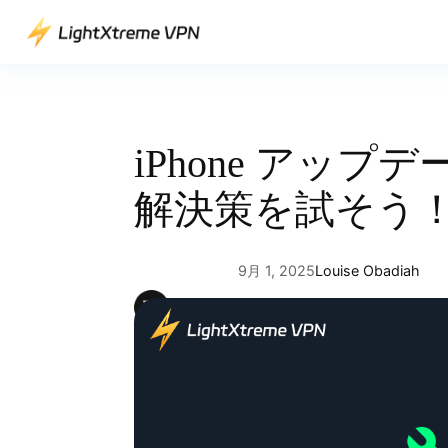
内
容
を
ス
キ
ッ
iPhone アップ
プ
解決策を試そう
9月 1, 2025
Louise Obadiah