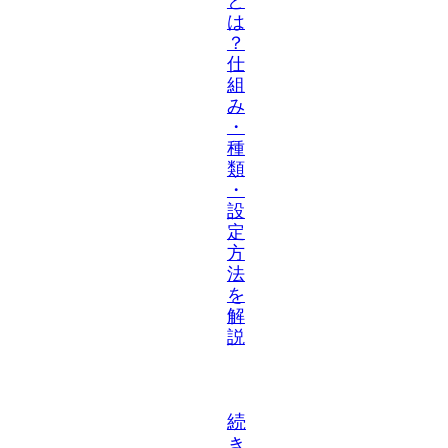
と
は
？
仕
組
み
・
種
類
・
設
定
方
法
を
解
説
続
き