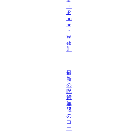
・
iP
ho
ne
・
W
eb
】
最
新
の
呪
術
無
限
の
コ
ー