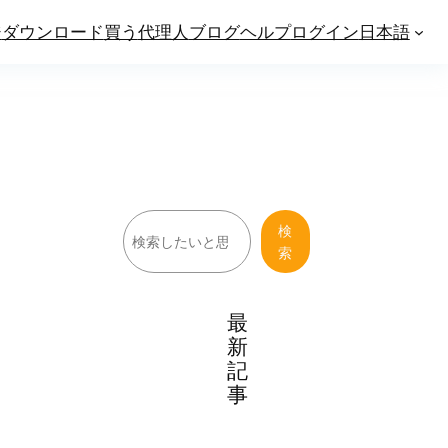
ジ
ダウンロード
買う
代理人
ブログ
ヘルプ
ログイン
日本語
検
検
索
索
最
新
記
事