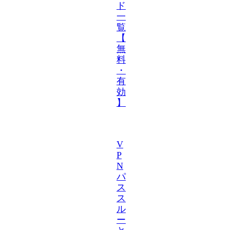
ド
一
覧
【
無
料
・
有
効
】
V
P
N
パ
ス
ス
ル
ー