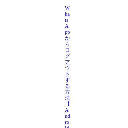
W
ha
ts
A
pp
か
ら
ロ
グ
ア
ウ
ト
す
る
方
法
【
A
nd
ro
id