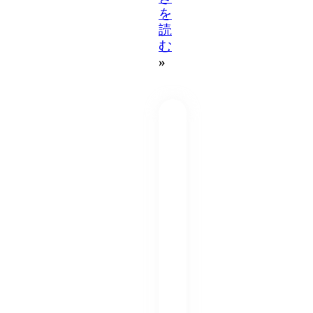
を
読
む
»