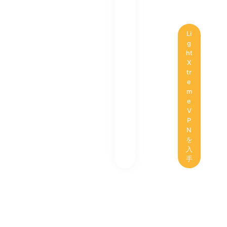
Li
g
ht
X
tr
e
m
e
V
P
N
を
入
手