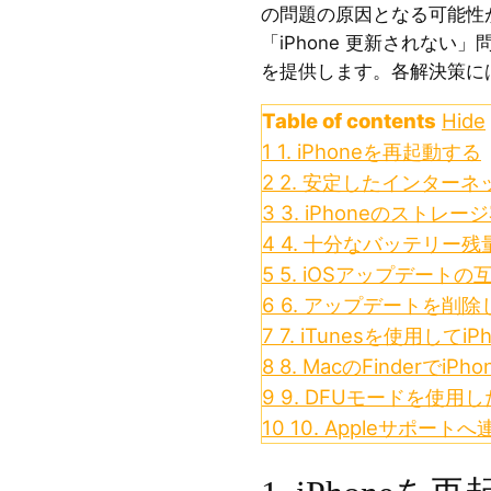
の問題の原因となる可能性
「iPhone 更新されない
を提供します。各解決策に
Table of contents
Hide
1
1. iPhoneを再起動する
2
2. 安定したインター
3
3. iPhoneのストレ
4
4. 十分なバッテリー
5
5. iOSアップデート
6
6. アップデートを削
7
7. iTunesを使用してi
8
8. MacのFinderでiP
9
9. DFUモードを使
10
10. Appleサポート