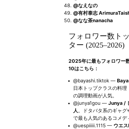
@なえなの
@有村泰志 ArimuraTaish
@なな茶nanacha
フォロワー数トップ1
ター (2025–2026)
2025年に最もフォロワー数
10はこちら：
@bayashi.tiktok —
Baya
日本トップクラスの料理・フ
の調理動画が人気。
@junya1gou —
Junya 
人
。ドタバタ系のギャグ
で最も人気のあるコメディ系
@uespiiiii.1115 —
ウエスP