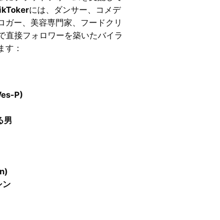
kToker
には、ダンサー、コメデ
ロガー、美容専門家、フードクリ
k上で直接フォロワーを築いたバイラ
ます：
es-P)
る男
）
n)
 シン