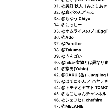
@美好 秋人［みよしあき
@真がのんどろふ
@ちゆう Chiyu
@にっしー
@オムライスのプロEggTo
@Ado
@Parotter
@Takuma
@うんぱい
@hika-実物とは異なり
@指男(Yubio)
@GAKU (岳）Juggling 
@はてにゃん ／ ハヤテ
@トモヤとヤマト TOMOY
@もこちゃんチャンネル【m
@シェフヒロchefhiro
@MELANIE