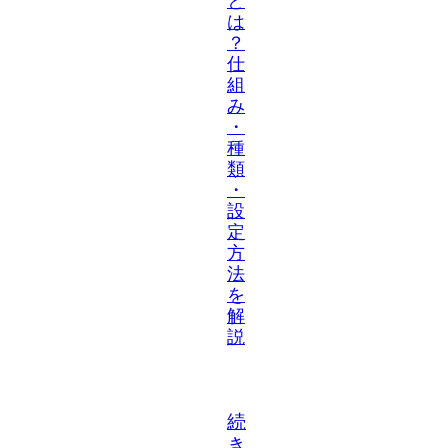
と
は
？
仕
組
み
・
種
類
・
設
定
方
法
を
解
説
続
き