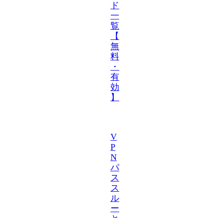
ド
一
覧
【
無
料
・
有
効
】
V
P
N
パ
ス
ス
ル
ー