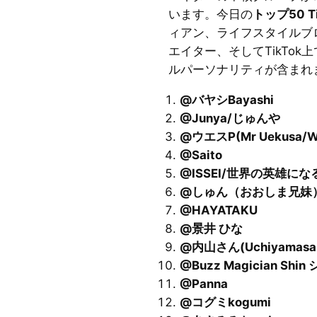
います。今日の
トップ50 Ti
ィアン、ライフスタイルブ
エイター、そしてTikTo
ルパーソナリティが含まれ
@バヤシBayashi
@Junya/じゅんや
@ウエスP(Mr Uekusa/W
@Saito
@ISSEI/世界の英雄にな
@しゅん（おおしま兄妹
@HAYATAKU
@景井 ひな
@内山さん(Uchiyamasa
@
Buzz Magician Shin
@Panna
@コグミkogumi