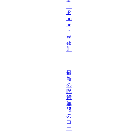
・
iP
ho
ne
・
W
eb
】
最
新
の
呪
術
無
限
の
コ
ー