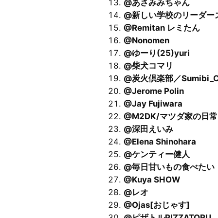
@あさみみちゃん
@新しい学校のリーダーズ AT
@Remitan レミたん
@Nonomen
@ゆーり(25)yuri
@柴犬コマリ
@炭火倶楽部／Sumibi_C
@Jerome Polin
@Jay Fujiwara
@M2DK/マツダ家の日常
@深田えいみ
@Elena Shinohara
@ケンティー健人
@毎日甘いもの食べたい
@Kuya SHOW
@レオ
@Ojas[おじゃす]
@ピザトルPIZZATORU