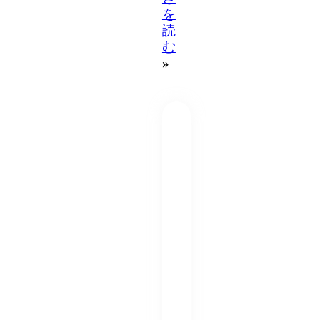
を
読
む
»