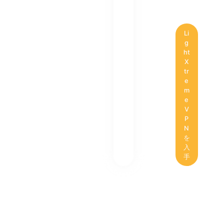
Li
g
ht
X
tr
e
m
e
V
P
N
を
入
手