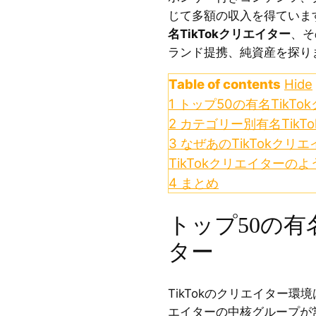
じて多額の収入を得ていま
名TikTokクリエイター
、そ
ランド提携、純資産を探り
Table of contents
Hide
1
トップ50の有名TikTo
2
カテゴリー別有名TikTok
3
なぜあのTikTokクリ
TikTokクリエイターの
4
まとめ
トップ50の有名
ター
TikTokのクリエイター
エイターの中核グループが