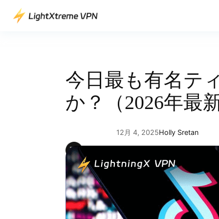
内
容
を
ス
キ
ッ
今日最も有名テ
プ
か？（2026年最
12月 4, 2025
Holly Sretan