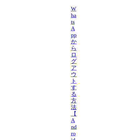
W
ha
ts
A
pp
か
ら
ロ
グ
ア
ウ
ト
す
る
方
法
【
A
nd
ro
id