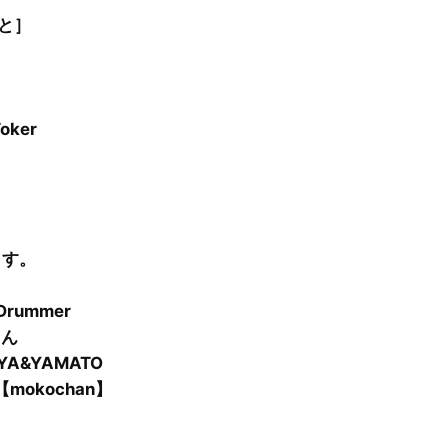
と］
ker
ます。
Drummer
さん
A&YAMATO
okochan】