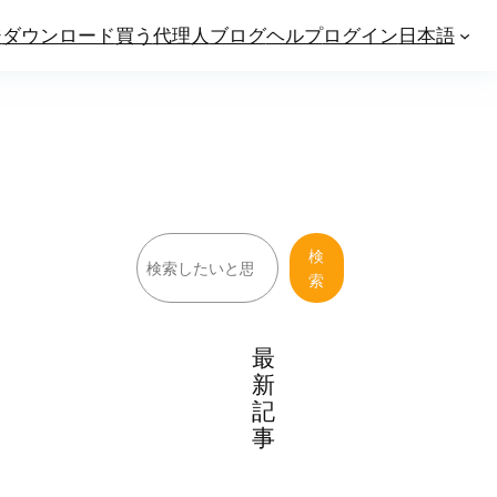
ジ
ダウンロード
買う
代理人
ブログ
ヘルプ
ログイン
日本語
検
検
索
索
最
新
記
事