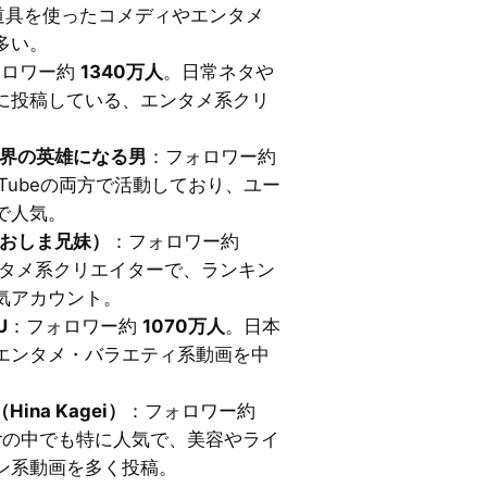
道具を使ったコメディやエンタメ
多い。
ォロワー約
1340万人
。日常ネタや
に投稿している、エンタメ系クリ
/ 世界の英雄になる男
：フォロワー約
YouTubeの両方で活動しており、ユー
で人気。
おしま兄妹）
：フォロワー約
タメ系クリエイターで、ランキン
気アカウント。
U
：フォロワー約
1070万人
。日本
エンタメ・バラエティ系動画を中
ina Kagei）
：フォロワー約
kerの中でも特に人気で、美容やライ
ン系動画を多く投稿。