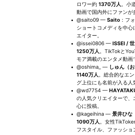
ロワー約
1370万人
。小
動画で国内外にファンが
@saito09 —
Saito
：フ
ショートコメディを中心
エイター。
@issei0806 —
ISSEI 
1250万人
。TikTokと
モア満載のエンタメ動画
@oshima_ —
しゅん（お
1140万人
。総合的なエン
グ上位にも名前が入る人
@wd7754 —
HAYATAK
の人気クリエイターで、
心に投稿。
@kageihina —
景井ひな（H
1090万人
。女性TikTo
フスタイル、ファッショ