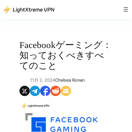
内
容
を
ス
キ
ッ
Facebookゲーミング：
プ
知っておくべきすべ
てのこと
11月 2, 2024
Chelsea Ronan