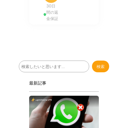
30日
間の返
金保証
検
検索
索
最新記事