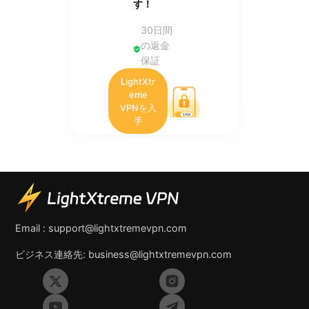
す！
30日間
の返金
保証
LightXtr
eme
VPNを入
手
Email :
support@lightxtremevpn.com
ビジネス連絡先:
business@lightxtremevpn.com