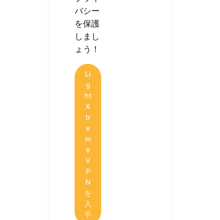
バシー
を保護
しまし
ょう！
Li
g
ht
X
tr
e
m
e
V
P
N
を
入
手