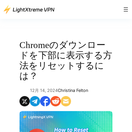
内
容
を
ス
キ
ッ
Chromeのダウンロー
プ
ドを下部に表示する方
法をリセットするに
は？
12月 14, 2024
Christina Felton