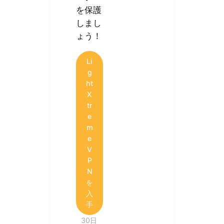
を保護
しまし
ょう！
Li
g
ht
X
tr
e
m
e
V
P
N
を
入
手
30日