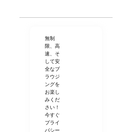
無制
限、高
速、そ
して安
全なブ
ラウジ
ングを
お楽し
みくだ
さい！
今すぐ
プライ
バシー