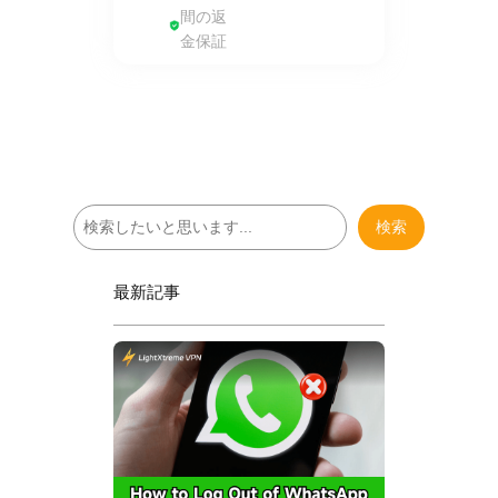
間の返
金保証
検
検索
索
最新記事