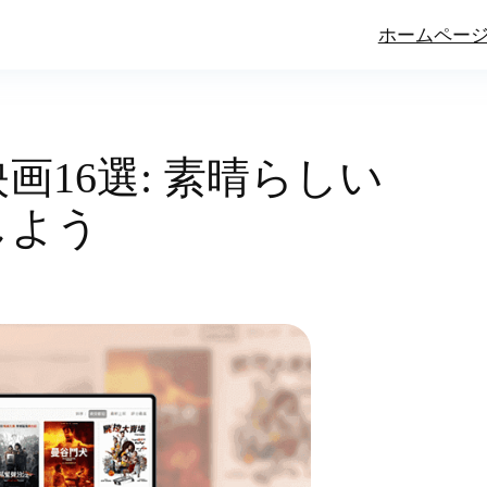
ホームペー
画16選: 素晴らしい
しよう