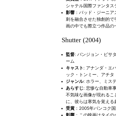
シャテル国際ファンタス
影響
：バッド・ジーニア
刺を融合させた独創的で
画の中でも際立つ作品の
Shutter (2004)
監督
: バンジョン・ピ
ーム
キャスト
: アナンダ・
ック・トンミー、アチタ
ジャンル
: ホラー、ミス
あらすじ
: 悲惨な自動
不気味な画像が現れるこ
に、彼らは寒気を覚える
受賞
：2005年バンコク
影響
：この映画はタイの