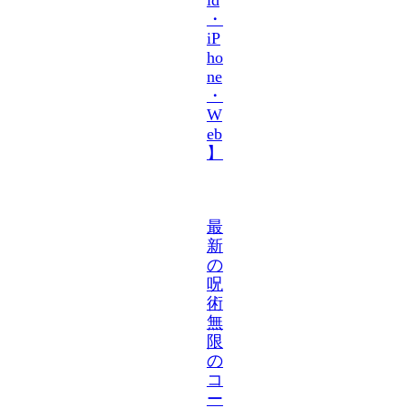
・
iP
ho
ne
・
W
eb
】
最
新
の
呪
術
無
限
の
コ
ー