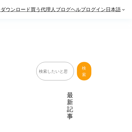
ジ
ダウンロード
買う
代理人
ブログ
ヘルプ
ログイン
日本語
検
検
索
索
最
新
記
事