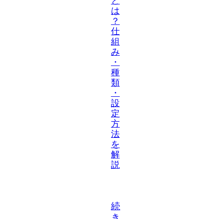
と
は
？
仕
組
み
・
種
類
・
設
定
方
法
を
解
説
続
き