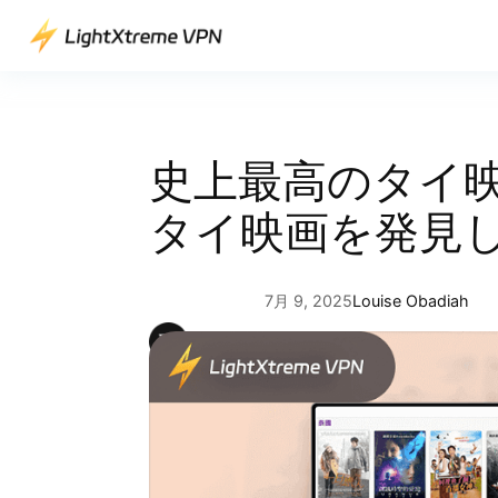
内
容
を
ス
キ
ッ
史上最高のタイ映
プ
タイ映画を発見
7月 9, 2025
Louise Obadiah