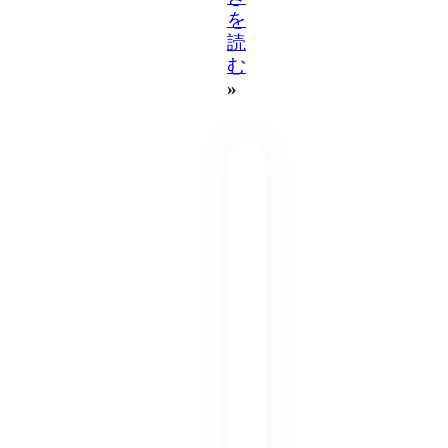
を
読
む
»