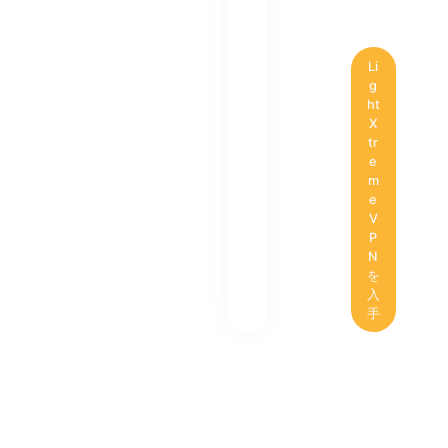
Li
g
ht
X
tr
e
m
e
V
P
N
を
入
手