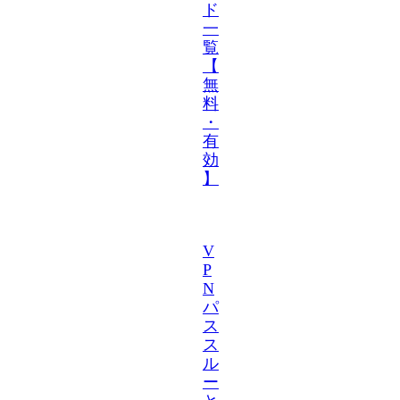
ド
一
覧
【
無
料
・
有
効
】
V
P
N
パ
ス
ス
ル
ー