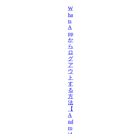
W
ha
ts
A
pp
か
ら
ロ
グ
ア
ウ
ト
す
る
方
法
【
A
nd
ro
id