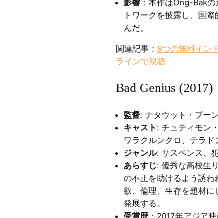
影響
：本作はOng-Ba
トワークを披露し、国際
んだ。
関連記事：
8つの無料イン
ラインで視聴
Bad Genius (2017)
監督
: ナタウット・プー
キャスト
: チュティモ
ワラクルンクロ、テラド
ジャンル
: サスペンス、
あらすじ
: 優秀な高校
の不正を助けるよう誘わ
欲、倫理、生存を題材に
発展する。
受賞歴
：2017年アジア