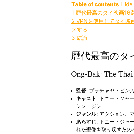
Table of contents
Hide
1
歴代最高のタイ映画16
2
VPNを使用してタイ映
スする
3
結論
歴代最高のタイ
Ong-Bak: The Thai 
監督
: プラチャヤ・ピン
キャスト
: トニー・ジ
シン・ジン
ジャンル
: アクション、
あらすじ
: トニー・ジ
れた聖像を取り戻すため