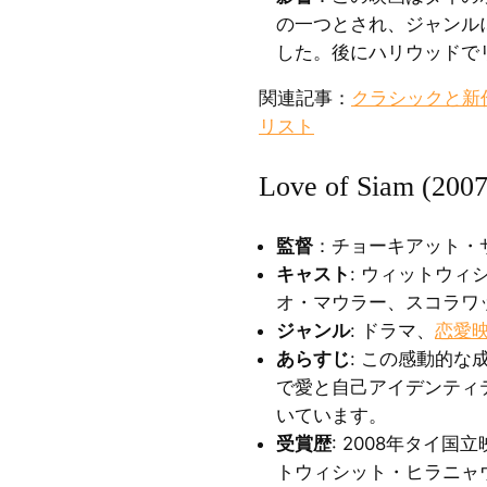
の一つとされ、ジャンル
した。後にハリウッドで
関連記事：
クラシックと新
リスト
Love of Siam (2007
監督
：チョーキアット・
キャスト
: ウィットウ
オ・マウラー、スコラワ
ジャンル
: ドラマ、
恋愛
あらすじ
: この感動的
で愛と自己アイデンティ
いています。
受賞歴
: 2008年タイ
トウィシット・ヒラニャ