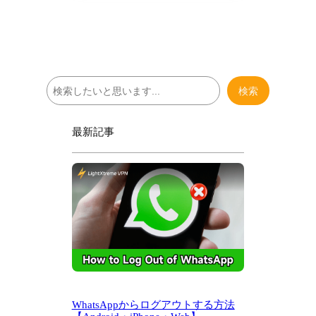
検
検索
索
最新記事
WhatsAppからログアウトする方法