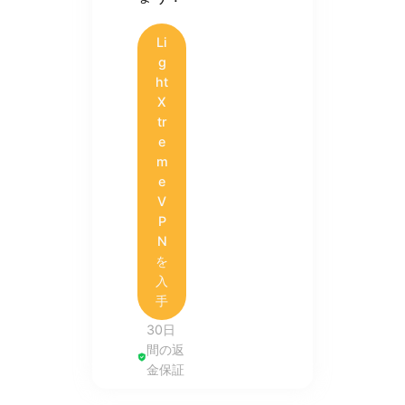
Li
g
ht
X
tr
e
m
e
V
P
N
を
入
手
30日
間の返
金保証