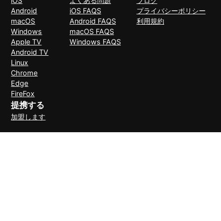
iOS
よくある問題
ブログ
Android
iOS FAQS
プライバシーポリシー
macOS
Android FAQS
利用規約
Windows
macOS FAQS
Apple TV
Windows FAQS
Android TV
Linux
Chrome
Edge
FireFox
提携する
加盟します
支払い方法
30日間理由なしで返金可能
© 2026 LightXtreme VPN。無断複写・転載を禁止。RAYAAUSTIN