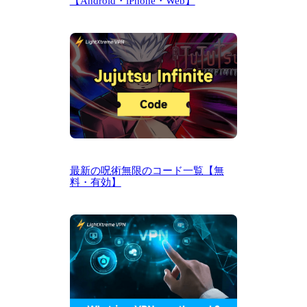
【Android・iPhone・Web】
最新の呪術無限のコード一覧【無
料・有効】