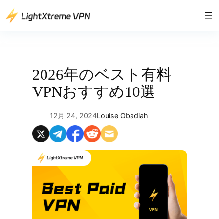
内
容
を
ス
キ
ッ
2026年のベスト有料
プ
VPNおすすめ10選
12月 24, 2024
Louise Obadiah