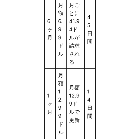
月
月ご
額
とに
4
6
6.
41.9
5
ヶ
9
4ド
日
月
9
ルが
間
ド
請求
ル
され
る
月
額
月額
1
1
1
12.9
2.
4
ヶ
9ド
9
日
月
ルで
9
間
更新
ド
ル