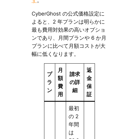
す
。
Cyber​​Ghost の公式価格設定に
よると、2 年プランは明らかに
最も費用対効果の高いオプショ
ンであり、月間プランや 6 か月
プランに比べて月額コストが大
幅に低くなります。
月
返
プ
請求
額
金
ラ
の詳
費
保
ン
細
用
証
最初
の 2
年間
は