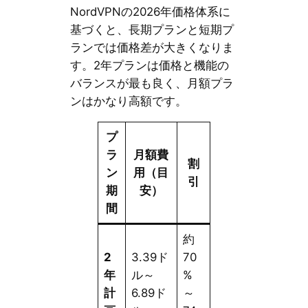
NordVPNの2026年価格体系に
基づくと、長期プランと短期プ
ランでは価格差が大きくなりま
す。2年プランは価格と機能の
バランスが最も良く、月額プラ
ンはかなり高額です。
プ
ラ
月額費
割
ン
用（目
引
期
安）
間
約
2
3.39ド
70
年
ル～
%
計
6.89ド
～