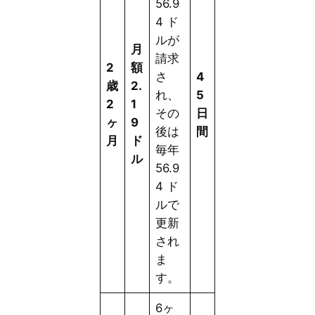
56.9
4 ド
ルが
月
請求
2
額
さ
4
歳
2.
れ、
5
2
1
その
日
ヶ
9
後は
間
月
ド
毎年
ル
56.9
4 ド
ルで
更新
され
ま
す。
6ヶ