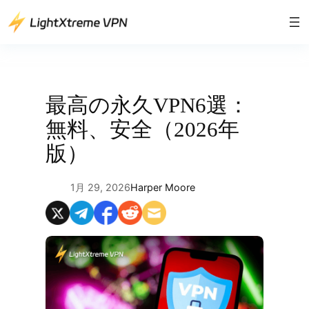
内
容
を
ス
キ
ッ
最高の永久VPN6選：
プ
無料、安全（2026年
版）
1月 29, 2026
Harper Moore