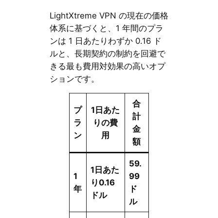
LightXtreme VPN の現在の価格
体系に基づくと、1 年間のプラ
ンは 1 日あたりわずか 0.16 ド
ルと、長期契約の制約を回避で
きる最も費用対効果の高いオプ
ションです。
合
プ
1日あた
計
ラ
りの費
金
ン
用
額
59.
1日あた
1
99
り0.16
年
ド
ドル
ル