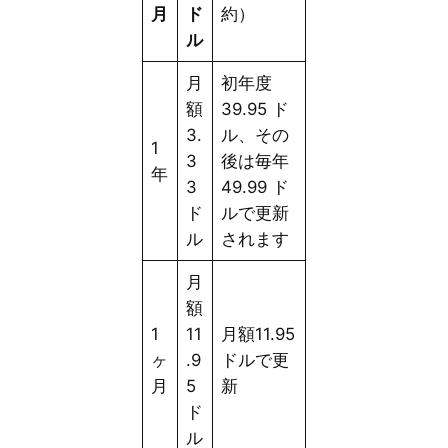
月
ド
約）
ル
月
初年度
額
39.95 ド
3.
ル、その
1
3
後は毎年
年
3
49.99 ド
ド
ルで更新
ル
されます
月
額
1
11
月額11.95
ヶ
.9
ドルで更
月
5
新
ド
ル