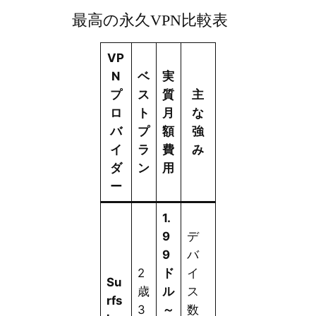
最高の永久VPN比較表
VP
N
ベ
実
プ
ス
質
主
ロ
ト
月
な
バ
プ
額
強
イ
ラ
費
み
ダ
ン
用
ー
1.
9
デ
9
バ
2
ド
イ
Su
歳
ル
ス
rfs
3
～
数