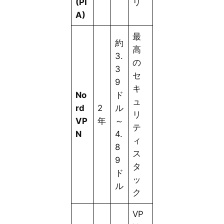
(PI
リ
A)
最
約
高
3.
の
3
セ
9
キ
No
ド
ュ
rd
2
ル
リ
VP
年
～
テ
N
4.
ィ
8
ス
9
タ
ド
ッ
ル
ク
VP