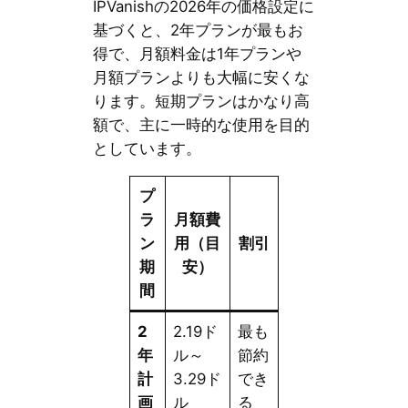
IPVanishの2026年の価格設定に
基づくと、2年プランが最もお
得で、月額料金は1年プランや
月額プランよりも大幅に安くな
ります。短期プランはかなり高
額で、主に一時的な使用を目的
としています。
プ
ラ
月額費
ン
用（目
割引
期
安）
間
2
2.19ド
最も
年
ル～
節約
計
3.29ド
でき
画
ル
る