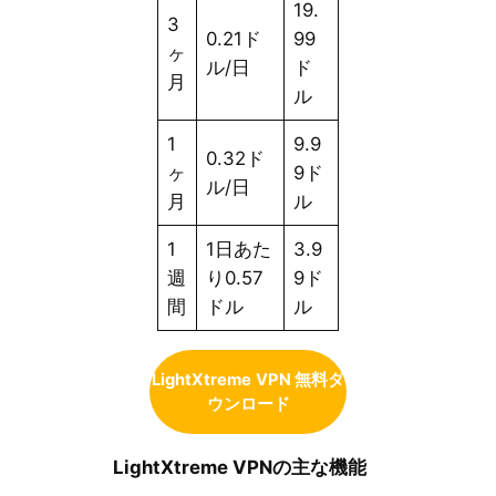
19.
3
0.21ド
99
ヶ
ル/日
ド
月
ル
1
9.9
0.32ド
ヶ
9ド
ル/日
月
ル
1
1日あた
3.9
週
り0.57
9ド
間
ドル
ル
LightXtreme
VPN 無料ダ
ウンロード
LightXtreme VPNの主な機能