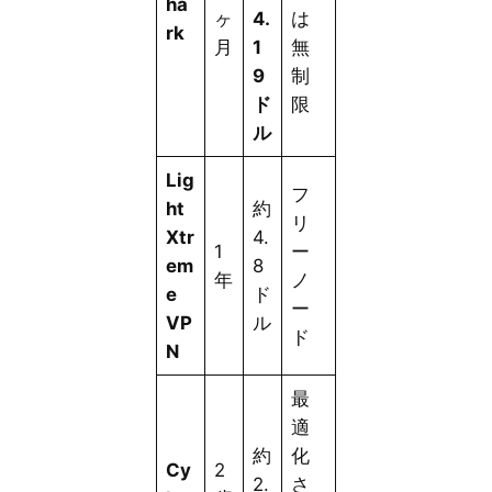
ha
ヶ
4.
は
rk
月
1
無
9
制
ド
限
ル
Lig
フ
ht
約
リ
Xtr
4.
1
ー
em
8
年
ノ
e
ド
ー
VP
ル
ド
N
最
適
約
化
Cy
2
2.
さ