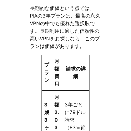
長期的な価値という点では、
PIAの3年プランは、最高の永久
VPNの中でも優れた選択肢で
す。長期利用に適した信頼性の
高いVPNをお探しなら、このプ
ランは価値があります。
月
プ
額
請求の詳
ラ
費
細
ン
用
月
3
額
3年ごと
歳
2.
に79ドル
3
0
請求
ヶ
3
（83％節