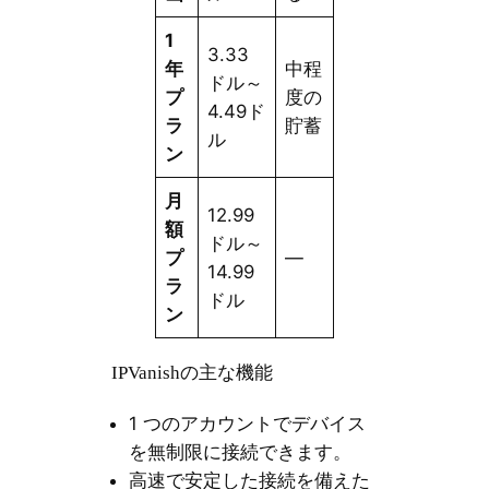
1
3.33
年
中程
ドル～
プ
度の
4.49ド
ラ
貯蓄
ル
ン
月
12.99
額
ドル～
プ
—
14.99
ラ
ドル
ン
IPVanishの主な機能
1 つのアカウントでデバイス
を無制限に接続できます。
高速で安定した接続を備えた