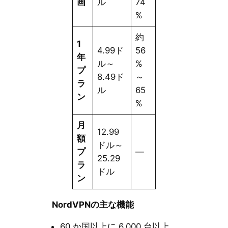
画
ル
74
%
約
1
4.99ド
56
年
ル～
%
プ
8.49ド
～
ラ
ル
65
ン
%
月
12.99
額
ドル～
プ
—
25.29
ラ
ドル
ン
NordVPNの主な機能
60 か国以上に 6,000 台以上