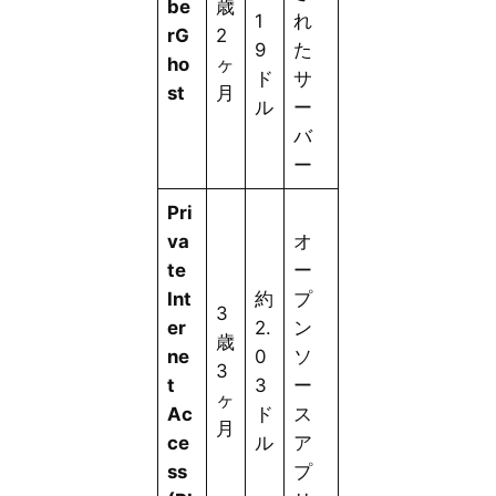
be
歳
1
れ
rG
2
9
た
ho
ヶ
ド
サ
st
月
ル
ー
バ
ー
Pri
va
オ
te
ー
Int
約
プ
3
er
2.
ン
歳
ne
0
ソ
3
t
3
ー
ヶ
Ac
ド
ス
月
ce
ル
ア
ss
プ