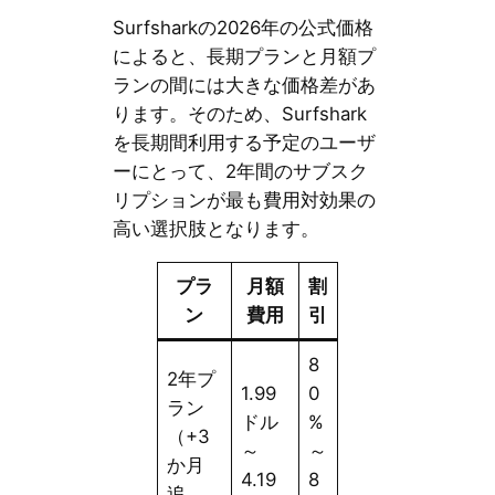
Surfsharkの2026年の公式価格
によると、長期プランと月額プ
ランの間には大きな価格差があ
ります。そのため、Surfshark
を長期間利用する予定のユーザ
ーにとって、2年間のサブスク
リプションが最も費用対効果の
高い選択肢となります。
プラ
月額
割
ン
費用
引
8
2年プ
1.99
0
ラン
ドル
%
（+3
～
～
か月
4.19
8
追