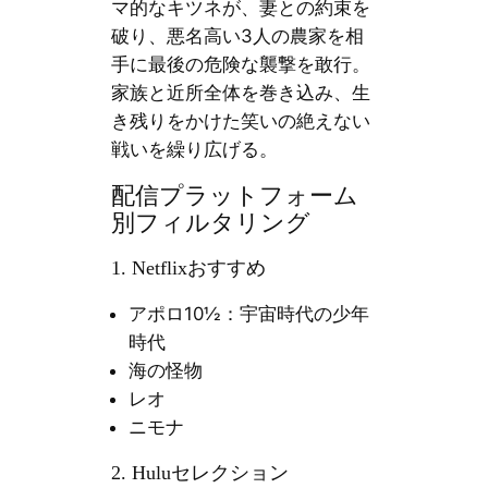
マ的なキツネが、妻との約束を
破り、悪名高い3人の農家を相
手に最後の危険な襲撃を敢行。
家族と近所全体を巻き込み、生
き残りをかけた笑いの絶えない
戦いを繰り広げる。
配信プラットフォーム
別フィルタリング
1. Netflixおすすめ
アポロ10½：宇宙時代の少年
時代
海の怪物
レオ
ニモナ
2. Huluセレクション