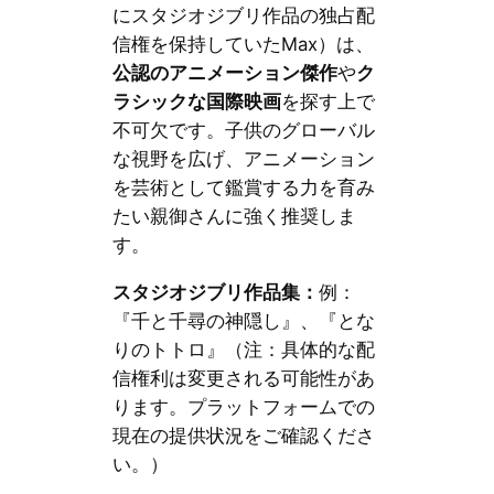
にスタジオジブリ作品の独占配
信権を保持していたMax）は、
公認のアニメーション傑作
や
ク
ラシックな国際映画
を探す上で
不可欠です。子供のグローバル
な視野を広げ、アニメーション
を芸術として鑑賞する力を育み
たい親御さんに強く推奨しま
す。
スタジオジブリ作品集：
例：
『千と千尋の神隠し』、『とな
りのトトロ』（注：具体的な配
信権利は変更される可能性があ
ります。プラットフォームでの
現在の提供状況をご確認くださ
い。）