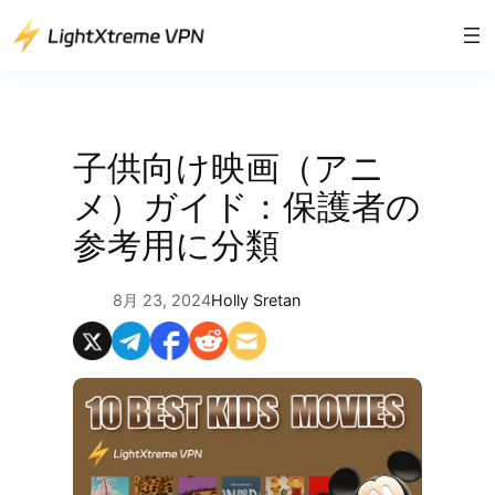
内
容
を
ス
キ
ッ
子供向け映画（アニ
プ
メ）ガイド：保護者の
参考用に分類
8月 23, 2024
Holly Sretan