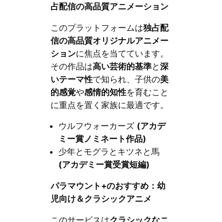
占配信の高品質アニメーション
このプラットフォームは
独占配
信の高品質オリジナルアニメー
ション
に焦点を当てています。
その作品は
高い芸術的基準
と
深
いテーマ性
で知られ、子供の
美
的感覚
や
感情的知性
を育むこと
に重点を置く家族に最適です。
ウルフウォーカーズ
(アカデ
ミー賞ノミネート作品)
少年とモグラとキツネと馬
(アカデミー賞受賞短編)
パラマウント+のおすすめ：幼
児向け＆クラシックアニメ
このサービスは
クラシックなニ