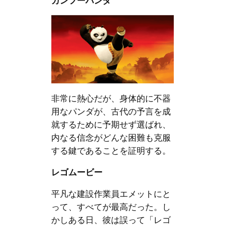
カンフーパンダ
非常に熱心だが、身体的に不器
用なパンダが、古代の予言を成
就するために予期せず選ばれ、
内なる信念がどんな困難も克服
する鍵であることを証明する。
レゴムービー
平凡な建設作業員エメットにと
って、すべてが最高だった。し
かしある日、彼は誤って「レゴ