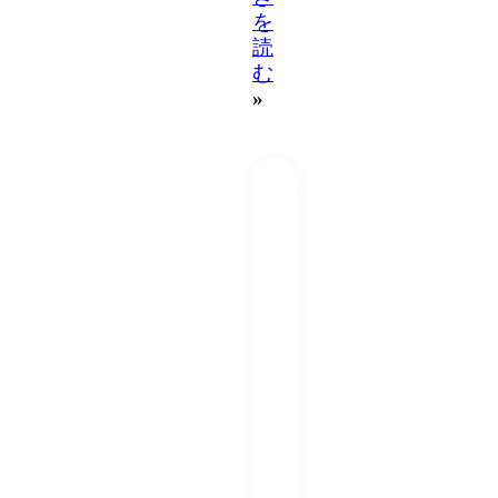
を
読
む
»