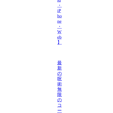
・
iP
ho
ne
・
W
eb
】
最
新
の
呪
術
無
限
の
コ
ー