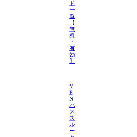
ド
一
覧
【
無
料
・
有
効
】
V
P
N
パ
ス
ス
ル
ー