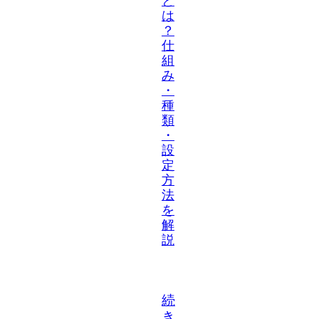
と
は
？
仕
組
み
・
種
類
・
設
定
方
法
を
解
説
続
き