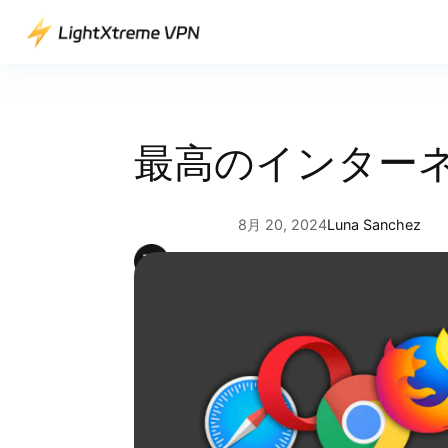
内
容
を
ス
キ
ッ
最高のインター
プ
8月 20, 2024
Luna Sanchez