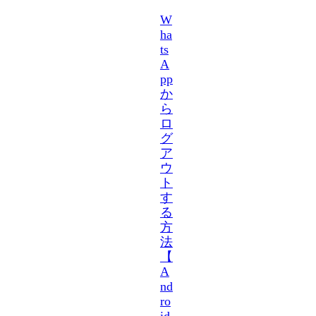
W
ha
ts
A
pp
か
ら
ロ
グ
ア
ウ
ト
す
る
方
法
【
A
nd
ro
id