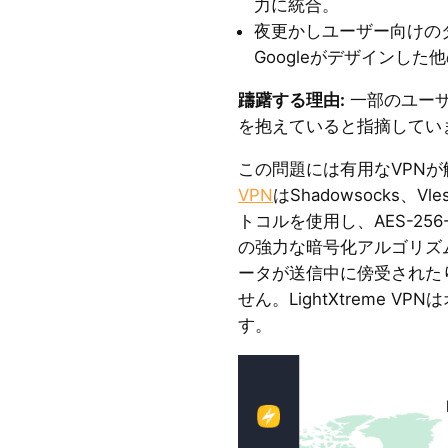
力に統合。
夜更かしユーザー向けの
Googleがデザインし
躊躇する理由
:
一部のユーザ
を抱えていると指摘してい
この問題には有用なVPN
VPN
はShadowsocks、V
トコルを使用し、AES-256-G
の強力な暗号化アルゴリズ
ータが送信中に傍受された
せん。LightXtreme 
す。