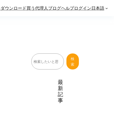
ジ
ダウンロード
買う
代理人
ブログ
ヘルプ
ログイン
日本語
検
検
索
索
最
新
記
事