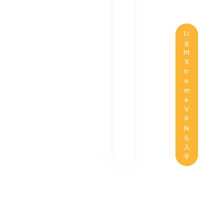
Li
g
ht
X
tr
e
m
e
V
P
N
を
入
手